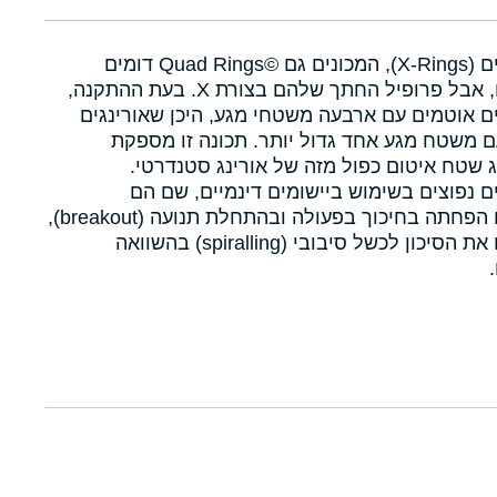
איקסרינגים (X-Rings), המכונים גם Quad Rings©‎ דומים
לאורינגים, אבל פרופיל החתך שלהם בצורת X. בעת ההתקנה,
ם אוטמים עם ארבעה משטחי מגע, היכן שאורינגים
 משטח מגע אחד גדול יותר. תכונה זו מספקת
 שטח איטום כפול מזה של אורינג סטנדרטי.
ם נפוצים בשימוש ביישומים דינמיים, שם הם
מאפשרים הפחתה בחיכוך בפעולה ובהתחלת תנועה (breakout),
ומפחיתים את הסיכון לכשל סיבובי (spiralling) בהשוואה