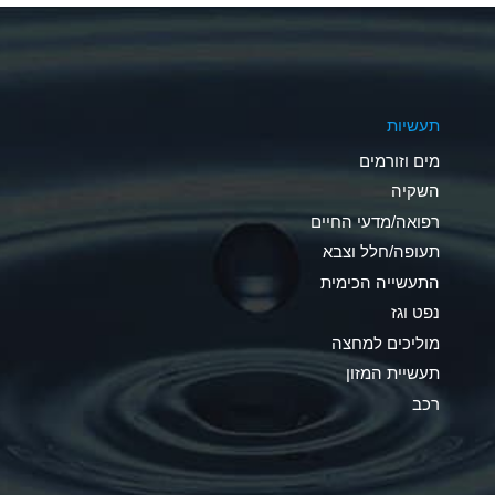
A
A
תעשיות
B
מים וזורמים
A
השקיה
רפואה/מדעי החיים
D
תעופה/חלל וצבא
D
התעשייה הכימית
נפט וגז
A
מוליכים למחצה
D
תעשיית המזון
רכב
A
A