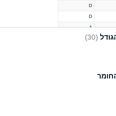
D
D
A
(30)
D
A
D
A
B
A
A
A