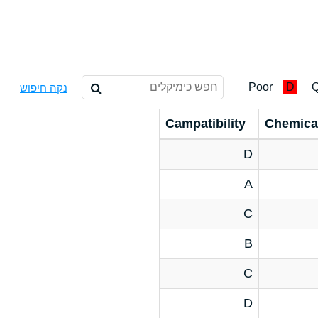
Poor
D
Q
נקה חיפוש
Campatibility
Chemica
D
A
C
B
C
D