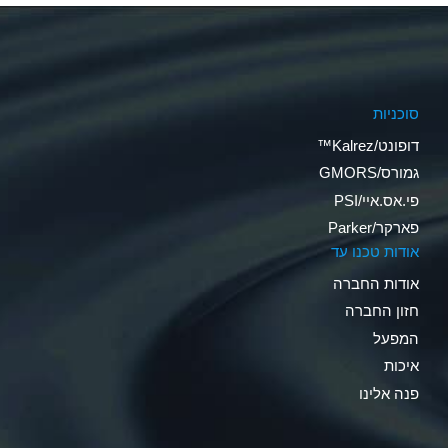
סוכניות
דופונט/Kalrez™
גמורס/GMORS
פי.אס.איי/PSI
פארקר/Parker
אודות טכנו עד
אודות החברה
חזון החברה
המפעל
איכות
פנה אלינו