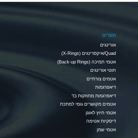
Aluminum Phosphate (Aqueous)
Aluminum Sulfate (Aqueous)
מוצרים
Ammonia Anhydrous
אורינגים
Ammonia Gas (cold)
Quad/איקסרינגים (X-Rings)
אטמי תמיכה (Back-up Rings)
Ammonia Gas (hot)
חוטי אורינגים
Ammonium Carbonate (Aqueous)
אטמים צורתיים
דיאפרגמות
Ammonium Chloride (Aqueous)
דיאפרגמות מחוזקות בד
Ammonium Hydroxide (conc.)
אטמים מקושרים גומי למתכת
אטמי חיוץ לאוגן
Ammonium Nitrate (Aqueous)
דיסקיות אטימה
Ammonium Nitrite (Aqueous)
אטמי שמן