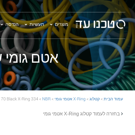
מוצרים
תעשיות
הנדסה
אטם גומי שחור - 334 Ring
עמוד הבית
>
קטלוג
>
X-Ring אטמי גומי
>
NBR
> 334 NBR 70 Black X-Ring
בחזרה לעמוד קטלוג X-Ring אטמי גומי