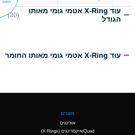
הזמנה
עוד X-Ring אטמי גומי מאותו
D
Acrlylonitrile
(30)
הגודל
A
Adipic Acid
D
Alkazene
(Dibromoethylbenzene)
A
Alum-NH3-Cr-K
עוד X-Ring אטמי גומי מאותו החומר
(Aqueous)
B
Aluminum Acetate
(Aqueous)
A
Aluminum Chloride
(Aqueous)
A
Aluminum Fluoride
מוצרים
(Aqueous)
אורינגים
A
Aluminum Nitrate
Quad/איקסרינגים (X-Rings)
(Aqueous)