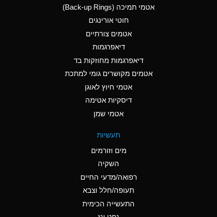
אטמי תמיכה (Back-up Rings)
A
Aluminum Phosphate
חוטי אורינגים
(Aqueous)
אטמים צורתיים
A
Aluminum Sulfate
דיאפרגמות
(Aqueous)
דיאפרגמות מחוזקות בד
B
Ammonia Anhydrous
אטמים מקושרים גומי למתכת
אטמי חיוץ לאוגן
A
Ammonia Gas (cold)
דיסקיות אטימה
D
Ammonia Gas (hot)
אטמי שמן
D
Ammonium Carbonate
תעשיות
(Aqueous)
מים וזורמים
A
Ammonium Chloride
השקיה
(Aqueous)
רפואה/מדעי החיים
D
Ammonium Hydroxide
תעופה/חלל וצבא
(conc.)
התעשייה הכימית
נפט וגז