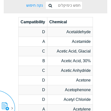
נקה חיפוש
Campatibility
Chemical
D
Acetaldehyde
A
Acetamide
C
Acetic Acid, Glacial
B
Acetic Acid, 30%
C
Acetic Anhydride
D
Acetone
D
Acetophenone
D
Acetyl Chloride
A
Acetylene