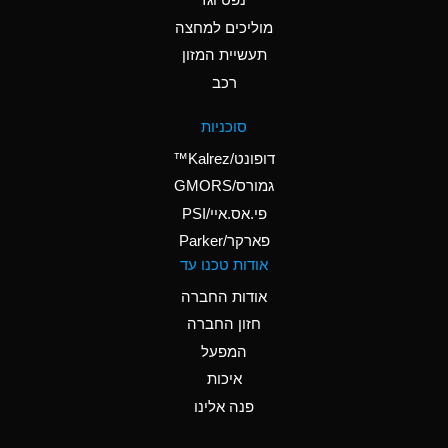
A
Ammonium Nitrate
(Aqueous)
מוליכים למחצה
תעשיית המזון
A
Ammonium Nitrite
רכב
(Aqueous)
D
Ammonium Persulfate
סוכניות
(Aqueous)
דופונט/Kalrez™
A
Ammonium Phosphate
גמורס/GMORS
(Aqueous)
פי.אס.איי/PSI
פארקר/Parker
A
Ammonium Sulfate
אודות טכנו עד
(Aqueous)
אודות החברה
D
Amyl Acetate (Banana
חזון החברה
Oil)
המפעל
B
Amyl Alcohol
איכות
A
Amyl Borate
פנה אלינו
D
Amyl