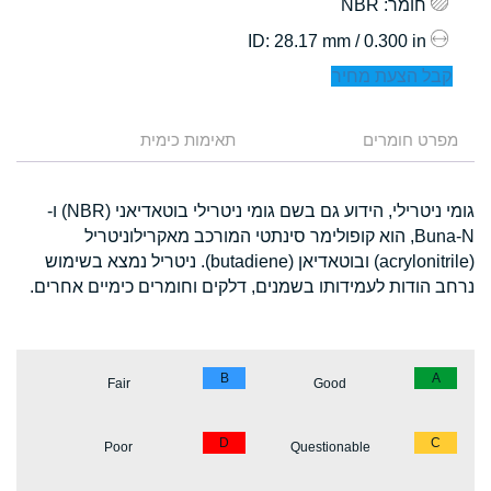
חומר
: NBR
: 28.17 mm / 0.300 in
ID
קבל הצעת מחיר
מפרט חומרים
תאימות כימית
גומי ניטרילי, הידוע גם בשם גומי ניטרילי בוטאדיאני (NBR) ו-
Buna-N, הוא קופולימר סינתטי המורכב מאקרילוניטריל
(acrylonitrile) ובוטאדיאן (butadiene). ניטריל נמצא בשימוש
נרחב הודות לעמידותו בשמנים, דלקים וחומרים כימיים אחרים.
B
A
Fair
Good
D
C
Poor
Questionable