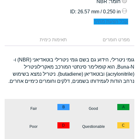
חומר
: NBR
: 26.57 mm / 0.250 in
ID
קבל הצעת מחיר
מפרט חומרים
תאימות כימית
גומי ניטרילי, הידוע גם בשם גומי ניטרילי בוטאדיאני (NBR) ו-
Buna-N, הוא קופולימר סינתטי המורכב מאקרילוניטריל
(acrylonitrile) ובוטאדיאן (butadiene). ניטריל נמצא בשימוש
נרחב הודות לעמידותו בשמנים, דלקים וחומרים כימיים אחרים.
B
A
Fair
Good
D
C
Poor
Questionable