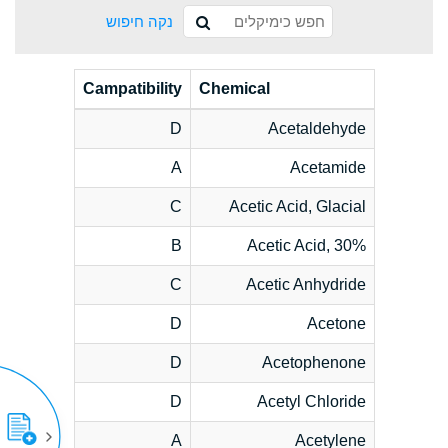
נקה חיפוש
Campatibility
Chemical
D
Acetaldehyde
A
Acetamide
C
Acetic Acid, Glacial
B
Acetic Acid, 30%
C
Acetic Anhydride
D
Acetone
D
Acetophenone
D
Acetyl Chloride
A
Acetylene