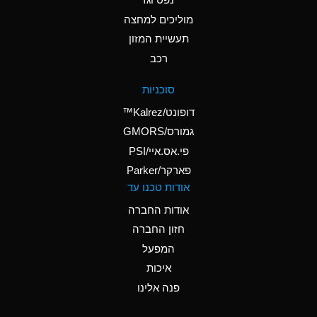
A
Ammonium Nitrate
(Aqueous)
מוליכים למחצה
תעשיית המזון
A
Ammonium Nitrite
רכב
(Aqueous)
D
Ammonium Persulfate
סוכניות
(Aqueous)
דופונט/Kalrez™
A
Ammonium Phosphate
גמורס/GMORS
(Aqueous)
פי.אס.איי/PSI
פארקר/Parker
A
Ammonium Sulfate
אודות טכנו עד
(Aqueous)
אודות החברה
D
Amyl Acetate (Banana
חזון החברה
Oil)
המפעל
B
Amyl Alcohol
איכות
A
Amyl Borate
פנה אלינו
D
Amyl