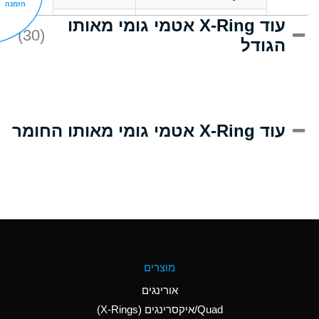
הזמנה
עוד X-Ring אטמי גומי מאותו
D
Acrlylonitrile
(30)
הגודל
A
Adipic Acid
D
Alkazene
(Dibromoethylbenzene)
A
Alum-NH3-Cr-K
עוד X-Ring אטמי גומי מאותו החומר
(Aqueous)
B
Aluminum Acetate
(Aqueous)
A
Aluminum Chloride
(Aqueous)
A
Aluminum Fluoride
מוצרים
(Aqueous)
אורינגים
A
Aluminum Nitrate
Quad/איקסרינגים (X-Rings)
(Aqueous)