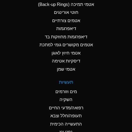
אטמי תמיכה (Back-up Rings)
A
Aluminum Phosphate
חוטי אורינגים
(Aqueous)
אטמים צורתיים
A
Aluminum Sulfate
דיאפרגמות
(Aqueous)
דיאפרגמות מחוזקות בד
B
Ammonia Anhydrous
אטמים מקושרים גומי למתכת
אטמי חיוץ לאוגן
A
Ammonia Gas (cold)
דיסקיות אטימה
D
Ammonia Gas (hot)
אטמי שמן
D
Ammonium Carbonate
תעשיות
(Aqueous)
מים וזורמים
A
Ammonium Chloride
השקיה
(Aqueous)
רפואה/מדעי החיים
D
Ammonium Hydroxide
תעופה/חלל וצבא
(conc.)
התעשייה הכימית
נפט וגז