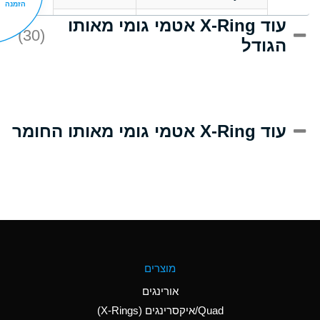
הזמנה
עוד X-Ring אטמי גומי מאותו
D
Acrlylonitrile
(30)
הגודל
A
Adipic Acid
D
Alkazene
(Dibromoethylbenzene)
A
Alum-NH3-Cr-K
עוד X-Ring אטמי גומי מאותו החומר
(Aqueous)
B
Aluminum Acetate
(Aqueous)
A
Aluminum Chloride
(Aqueous)
A
Aluminum Fluoride
מוצרים
(Aqueous)
אורינגים
A
Aluminum Nitrate
Quad/איקסרינגים (X-Rings)
(Aqueous)