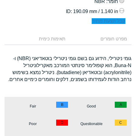
חומר
: NBR
: 190.09 mm / 1.140 in
ID
קבל הצעת מחיר
מפרט חומרים
תאימות כימית
גומי ניטרילי, הידוע גם בשם גומי ניטרילי בוטאדיאני (NBR) ו-
Buna-N, הוא קופולימר סינתטי המורכב מאקרילוניטריל
(acrylonitrile) ובוטאדיאן (butadiene). ניטריל נמצא בשימוש
נרחב הודות לעמידותו בשמנים, דלקים וחומרים כימיים אחרים.
B
A
Fair
Good
D
C
Poor
Questionable