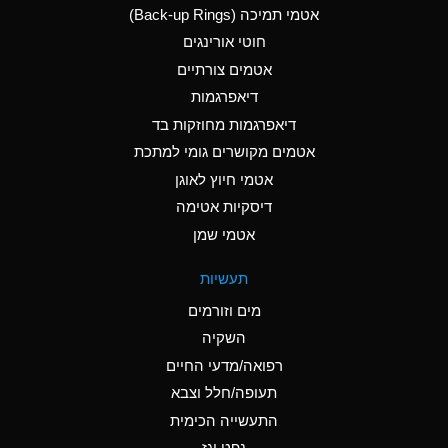
אטמי תמיכה (Back-up Rings)
A
Aluminum Phosphate
חוטי אורינגים
(Aqueous)
אטמים צורתיים
A
Aluminum Sulfate
דיאפרגמות
(Aqueous)
דיאפרגמות מחוזקות בד
B
Ammonia Anhydrous
אטמים מקושרים גומי למתכת
אטמי חיוץ לאוגן
A
Ammonia Gas (cold)
דיסקיות אטימה
D
Ammonia Gas (hot)
אטמי שמן
D
Ammonium Carbonate
תעשיות
(Aqueous)
מים וזורמים
A
Ammonium Chloride
השקיה
(Aqueous)
רפואה/מדעי החיים
D
Ammonium Hydroxide
תעופה/חלל וצבא
(conc.)
התעשייה הכימית
נפט וגז