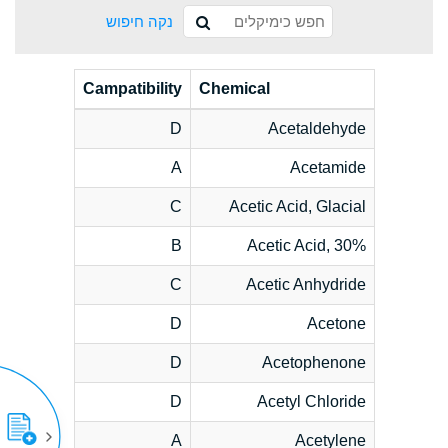
נקה חיפוש
Campatibility
Chemical
D
Acetaldehyde
A
Acetamide
C
Acetic Acid, Glacial
B
Acetic Acid, 30%
C
Acetic Anhydride
D
Acetone
D
Acetophenone
D
Acetyl Chloride
A
Acetylene