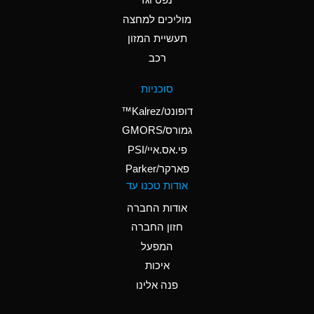
A
Ammonium Nitrate
(Aqueous)
מוליכים למחצה
תעשיית המזון
A
Ammonium Nitrite
רכב
(Aqueous)
D
Ammonium Persulfate
סוכניות
(Aqueous)
דופונט/Kalrez™
A
Ammonium Phosphate
גמורס/GMORS
(Aqueous)
פי.אס.איי/PSI
פארקר/Parker
A
Ammonium Sulfate
אודות טכנו עד
(Aqueous)
אודות החברה
D
Amyl Acetate (Banana
חזון החברה
Oil)
המפעל
B
Amyl Alcohol
איכות
A
Amyl Borate
פנה אלינו
D
Amyl