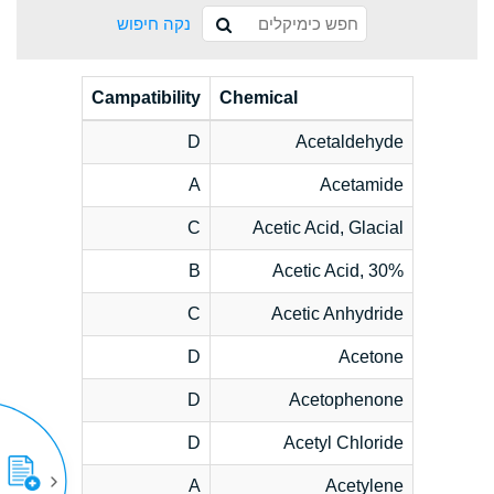
נקה חיפוש
Campatibility
Chemical
D
Acetaldehyde
A
Acetamide
C
Acetic Acid, Glacial
B
Acetic Acid, 30%
C
Acetic Anhydride
D
Acetone
D
Acetophenone
D
Acetyl Chloride
A
Acetylene