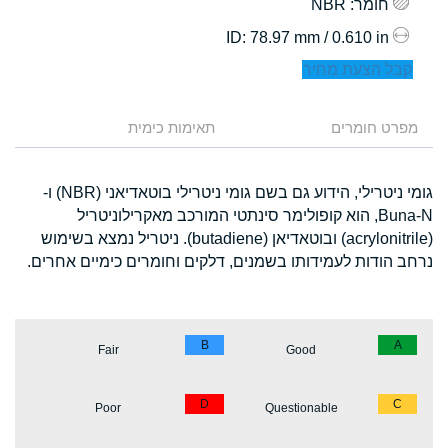
חומר
: NBR
: 78.97 mm / 0.610 in
ID
קבל הצעת מחיר
מפרט חומרים
תאימות כימית
גומי ניטרילי, הידוע גם בשם גומי ניטרילי בוטאדיאני (NBR) ו-
Buna-N, הוא קופולימר סינתטי המורכב מאקרילוניטריל
(acrylonitrile) ובוטאדיאן (butadiene). ניטריל נמצא בשימוש
נרחב הודות לעמידותו בשמנים, דלקים וחומרים כימיים אחרים.
B
A
Fair
Good
D
C
Poor
Questionable