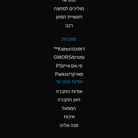
A
Ammonium Nitrate
(Aqueous)
מוליכים למחצה
תעשיית המזון
A
Ammonium Nitrite
רכב
(Aqueous)
D
Ammonium Persulfate
סוכניות
(Aqueous)
דופונט/Kalrez™
A
Ammonium Phosphate
גמורס/GMORS
(Aqueous)
פי.אס.איי/PSI
פארקר/Parker
A
Ammonium Sulfate
אודות טכנו עד
(Aqueous)
אודות החברה
D
Amyl Acetate (Banana
חזון החברה
Oil)
המפעל
B
Amyl Alcohol
איכות
A
Amyl Borate
פנה אלינו
D
Amyl