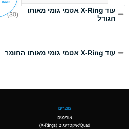
הזמנה
עוד X-Ring אטמי גומי מאותו
D
Acrlylonitrile
(30)
הגודל
A
Adipic Acid
D
Alkazene
(Dibromoethylbenzene)
A
Alum-NH3-Cr-K
עוד X-Ring אטמי גומי מאותו החומר
(Aqueous)
B
Aluminum Acetate
(Aqueous)
A
Aluminum Chloride
(Aqueous)
A
Aluminum Fluoride
מוצרים
(Aqueous)
אורינגים
A
Aluminum Nitrate
Quad/איקסרינגים (X-Rings)
(Aqueous)