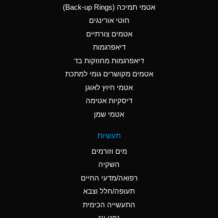
אטמי תמיכה (Back-up Rings)
A
Aluminum Phosphate
חוטי אורינגים
(Aqueous)
אטמים צורתיים
A
Aluminum Sulfate
דיאפרגמות
(Aqueous)
דיאפרגמות מחוזקות בד
B
Ammonia Anhydrous
אטמים מקושרים גומי למתכת
אטמי חיוץ לאוגן
A
Ammonia Gas (cold)
דיסקיות אטימה
D
Ammonia Gas (hot)
אטמי שמן
D
Ammonium Carbonate
תעשיות
(Aqueous)
מים וזורמים
A
Ammonium Chloride
השקיה
(Aqueous)
רפואה/מדעי החיים
D
Ammonium Hydroxide
תעופה/חלל וצבא
(conc.)
התעשייה הכימית
נפט וגז