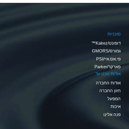
סוכניות
דופונט/Kalrez™
גמורס/GMORS
פי.אס.איי/PSI
פארקר/Parker
אודות טכנו עד
אודות החברה
חזון החברה
המפעל
איכות
פנה אלינו