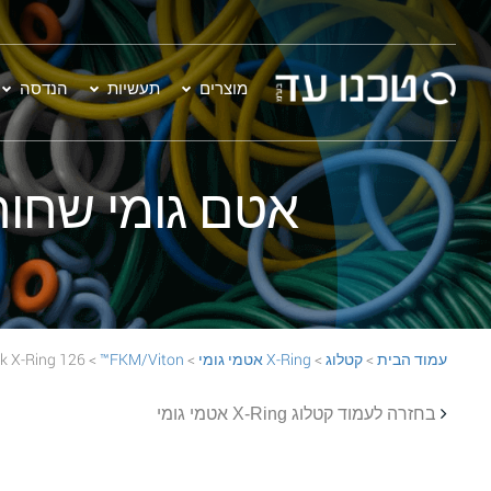
מוצרים
תעשיות
הנדסה
אטם גומי שחור - 126 on™ 70 Black X-Ring
עמוד הבית
>
קטלוג
>
X-Ring אטמי גומי
>
FKM/Viton™
> 126 FKM/Viton™ 70 Black X-Ring
בחזרה לעמוד קטלוג X-Ring אטמי גומי