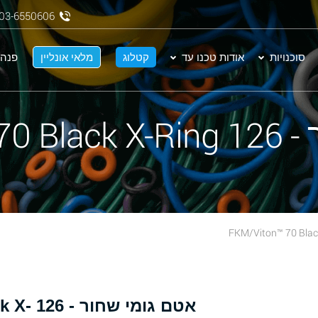
03-6550606
סוכנויות
אודות טכנו עד
קטלוג
מלאי אונליין
פנה 
FKM/Vit
אטם גומ