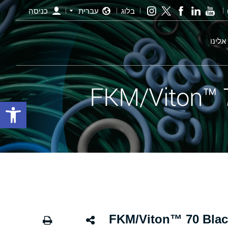
בלוג
עברית
כניסה
אלינו
פתח סרגל
י שחור - 126 FKM/Viton™ 70 Black X-