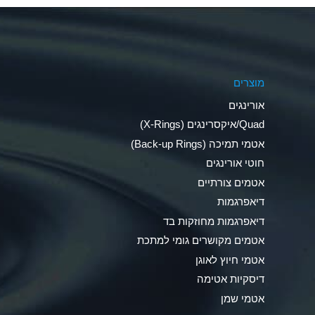
Aluminum Phosphate (Aqueous)
Aluminum Sulfate (Aqueous)
מוצרים
Ammonia Anhydrous
אורינגים
Ammonia Gas (cold)
Quad/איקסרינגים (X-Rings)
אטמי תמיכה (Back-up Rings)
Ammonia Gas (hot)
חוטי אורינגים
Ammonium Carbonate (Aqueous)
אטמים צורתיים
דיאפרגמות
Ammonium Chloride (Aqueous)
דיאפרגמות מחוזקות בד
Ammonium Hydroxide (conc.)
אטמים מקושרים גומי למתכת
אטמי חיוץ לאוגן
Ammonium Nitrate (Aqueous)
דיסקיות אטימה
Ammonium Nitrite (Aqueous)
אטמי שמן