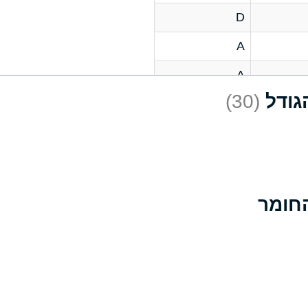
D
A
A
(30)
C
A
B
D
D
A
A
A