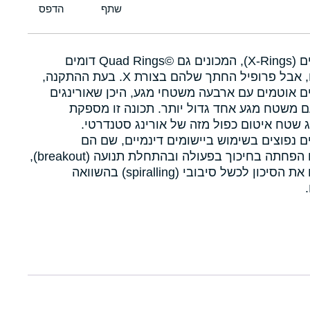
איקסרינגים (X-Rings), המכונים גם Quad Rings©‎ דומים
לאורינגים, אבל פרופיל החתך שלהם בצורת X. בעת ההתקנה,
ם אוטמים עם ארבעה משטחי מגע, היכן שאורינגים
 משטח מגע אחד גדול יותר. תכונה זו מספקת
 שטח איטום כפול מזה של אורינג סטנדרטי.
ם נפוצים בשימוש ביישומים דינמיים, שם הם
מאפשרים הפחתה בחיכוך בפעולה ובהתחלת תנועה (breakout),
ומפחיתים את הסיכון לכשל סיבובי (spiralling) בהשוואה