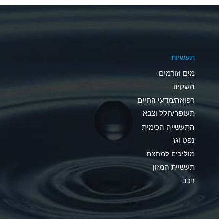
A
A
תעשיות
D
מים וזורמים
D
השקיה
רפואה/מדעי החיים
D
תעופה/חלל וצבא
A
התעשייה הכימית
נפט וגז
A
מוליכים למחצה
B
תעשיית המזון
רכב
A
A