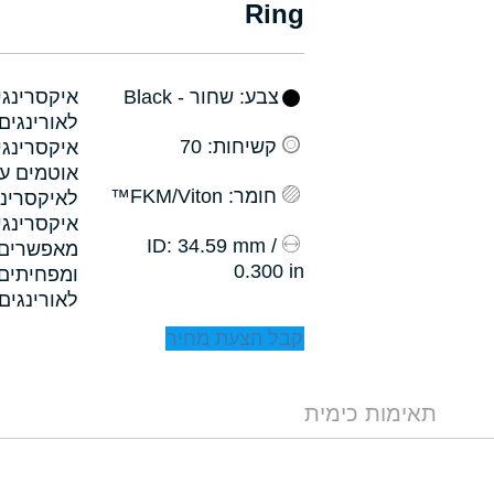
Ring
צבע
: שחור - Black
קשיחות
: 70
איקסרינגי
אוטמים עם
חומר
: FKM/Viton™
לאיקסרינג
איקסרינגי
: 34.59 mm /
ID
0.300 in
לאורינגים.
קבל הצעת מחיר
תאימות כימית