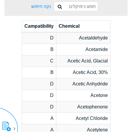
נקה חיפוש
Campatibility
Chemical
D
Acetaldehyde
B
Acetamide
C
Acetic Acid, Glacial
B
Acetic Acid, 30%
D
Acetic Anhydride
D
Acetone
D
Acetophenone
A
Acetyl Chloride
A
Acetylene