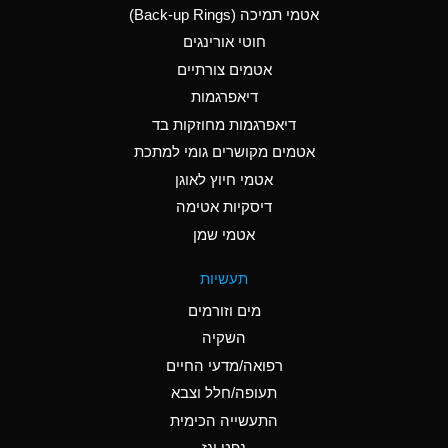
אטמי תמיכה (Back-up Rings)
A
Aluminum Phosphate
חוטי אורינגים
(Aqueous)
אטמים צורתיים
A
Aluminum Sulfate
דיאפרגמות
(Aqueous)
דיאפרגמות מחוזקות בד
D
Ammonia Anhydrous
אטמים מקושרים גומי למתכת
אטמי חיוץ לאוגן
D
Ammonia Gas (cold)
דיסקיות אטימה
D
Ammonia Gas (hot)
אטמי שמן
A
Ammonium Carbonate
תעשיות
(Aqueous)
מים וזורמים
A
Ammonium Chloride
השקיה
(Aqueous)
רפואה/מדעי החיים
B
Ammonium Hydroxide
תעופה/חלל וצבא
(conc.)
התעשייה הכימית
נפט וגז