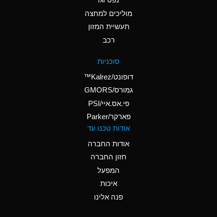
A
Ammonium Nitrate
(Aqueous)
מוליכים למחצה
תעשיית המזון
A
Ammonium Nitrite
רכב
(Aqueous)
A
Ammonium Persulfate
סוכניות
(Aqueous)
דופונט/Kalrez™
A
Ammonium Phosphate
גמורס/GMORS
(Aqueous)
פי.אס.איי/PSI
פארקר/Parker
B
Ammonium Sulfate
אודות טכנו עד
(Aqueous)
אודות החברה
D
Amyl Acetate (Banana
חזון החברה
Oil)
המפעל
B
Amyl Alcohol
איכות
A
Amyl Borate
פנה אלינו
A
Amyl