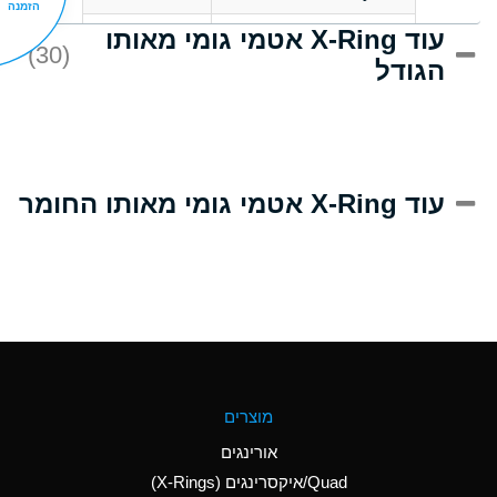
הזמנה
עוד X-Ring אטמי גומי מאותו
C
Acrlylonitrile
(30)
הגודל
A
Adipic Acid
B
Alkazene
(Dibromoethylbenzene)
D
Alum-NH3-Cr-K
עוד X-Ring אטמי גומי מאותו החומר
(Aqueous)
D
Aluminum Acetate
(Aqueous)
A
Aluminum Chloride
(Aqueous)
A
Aluminum Fluoride
מוצרים
(Aqueous)
אורינגים
A
Aluminum Nitrate
Quad/איקסרינגים (X-Rings)
(Aqueous)