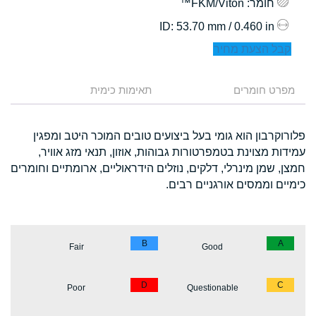
חומר
: FKM/Viton™
: 53.70 mm / 0.460 in
ID
קבל הצעת מחיר
מפרט חומרים
תאימות כימית
פלורוקרבון הוא גומי בעל ביצועים טובים המוכר היטב ומפגין
עמידות מצוינת בטמפרטורות גבוהות, אוזון, תנאי מזג אוויר,
חמצן, שמן מינרלי, דלקים, נוזלים הידראוליים, ארומתיים וחומרים
כימיים וממסים אורגניים רבים.
B
A
Fair
Good
D
C
Poor
Questionable