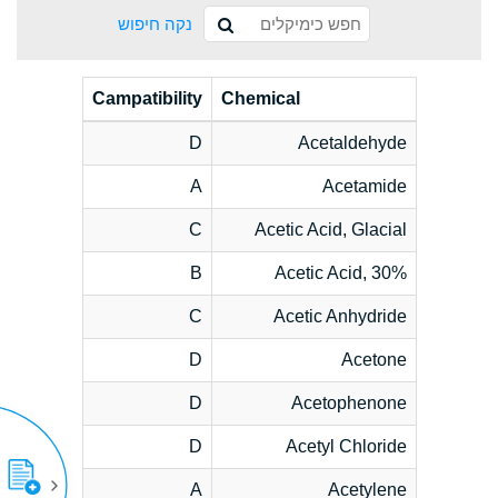
נקה חיפוש
Campatibility
Chemical
D
Acetaldehyde
A
Acetamide
C
Acetic Acid, Glacial
B
Acetic Acid, 30%
C
Acetic Anhydride
D
Acetone
D
Acetophenone
D
Acetyl Chloride
A
Acetylene