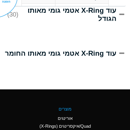
הזמנה
עוד X-Ring אטמי גומי מאותו
D
Acrlylonitrile
(30)
הגודל
A
Adipic Acid
D
Alkazene
(Dibromoethylbenzene)
A
Alum-NH3-Cr-K
עוד X-Ring אטמי גומי מאותו החומר
(Aqueous)
B
Aluminum Acetate
(Aqueous)
A
Aluminum Chloride
(Aqueous)
A
Aluminum Fluoride
מוצרים
(Aqueous)
אורינגים
A
Aluminum Nitrate
Quad/איקסרינגים (X-Rings)
(Aqueous)