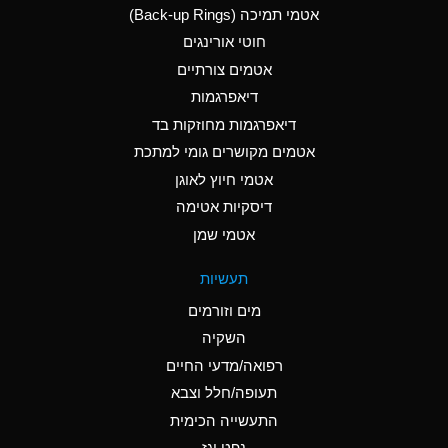
אטמי תמיכה (Back-up Rings)
A
Aluminum Phosphate
חוטי אורינגים
(Aqueous)
אטמים צורתיים
A
Aluminum Sulfate
דיאפרגמות
(Aqueous)
דיאפרגמות מחוזקות בד
B
Ammonia Anhydrous
אטמים מקושרים גומי למתכת
אטמי חיוץ לאוגן
A
Ammonia Gas (cold)
דיסקיות אטימה
D
Ammonia Gas (hot)
אטמי שמן
D
Ammonium Carbonate
תעשיות
(Aqueous)
מים וזורמים
A
Ammonium Chloride
השקיה
(Aqueous)
רפואה/מדעי החיים
D
Ammonium Hydroxide
תעופה/חלל וצבא
(conc.)
התעשייה הכימית
נפט וגז