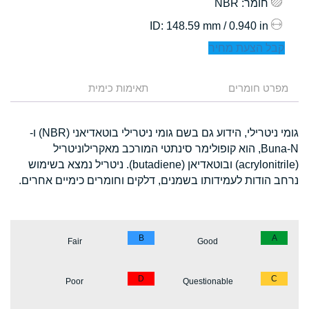
חומר
: NBR
: 148.59 mm / 0.940 in
ID
קבל הצעת מחיר
מפרט חומרים
תאימות כימית
גומי ניטרילי, הידוע גם בשם גומי ניטרילי בוטאדיאני (NBR) ו-
Buna-N, הוא קופולימר סינתטי המורכב מאקרילוניטריל
(acrylonitrile) ובוטאדיאן (butadiene). ניטריל נמצא בשימוש
נרחב הודות לעמידותו בשמנים, דלקים וחומרים כימיים אחרים.
B
A
Fair
Good
D
C
Poor
Questionable