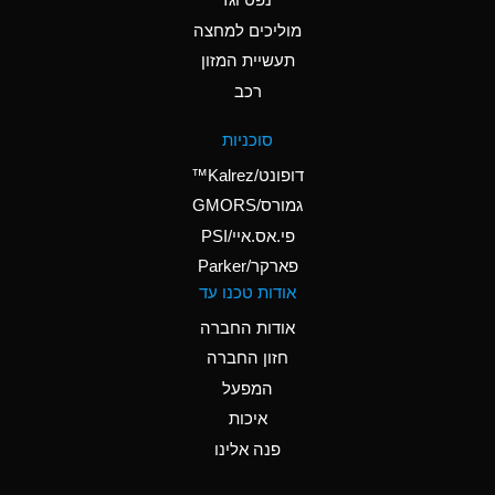
A
Ammonium Nitrate
(Aqueous)
מוליכים למחצה
תעשיית המזון
A
Ammonium Nitrite
רכב
(Aqueous)
D
Ammonium Persulfate
סוכניות
(Aqueous)
דופונט/Kalrez™
A
Ammonium Phosphate
גמורס/GMORS
(Aqueous)
פי.אס.איי/PSI
פארקר/Parker
A
Ammonium Sulfate
אודות טכנו עד
(Aqueous)
אודות החברה
D
Amyl Acetate (Banana
חזון החברה
Oil)
המפעל
B
Amyl Alcohol
איכות
A
Amyl Borate
פנה אלינו
D
Amyl