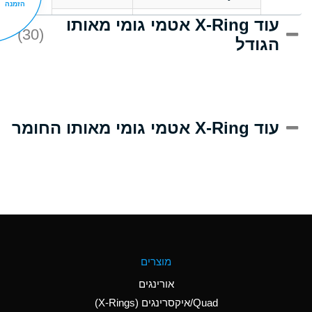
הזמנה
עוד X-Ring אטמי גומי מאותו
C
Acrlylonitrile
(30)
הגודל
A
Adipic Acid
B
Alkazene
(Dibromoethylbenzene)
D
Alum-NH3-Cr-K
עוד X-Ring אטמי גומי מאותו החומר
(Aqueous)
D
Aluminum Acetate
(Aqueous)
A
Aluminum Chloride
(Aqueous)
A
Aluminum Fluoride
מוצרים
(Aqueous)
אורינגים
A
Aluminum Nitrate
Quad/איקסרינגים (X-Rings)
(Aqueous)