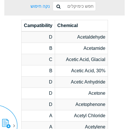
נקה חיפוש
Campatibility
Chemical
D
Acetaldehyde
B
Acetamide
C
Acetic Acid, Glacial
B
Acetic Acid, 30%
D
Acetic Anhydride
D
Acetone
D
Acetophenone
A
Acetyl Chloride
A
Acetylene