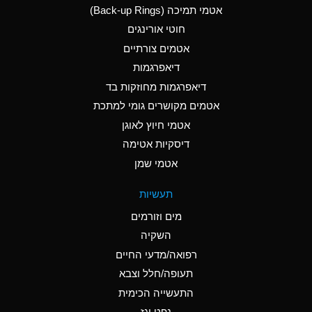
אטמי תמיכה (Back-up Rings)
A
Aluminum Phosphate
חוטי אורינגים
(Aqueous)
אטמים צורתיים
A
Aluminum Sulfate
דיאפרגמות
(Aqueous)
דיאפרגמות מחוזקות בד
D
Ammonia Anhydrous
אטמים מקושרים גומי למתכת
אטמי חיוץ לאוגן
D
Ammonia Gas (cold)
דיסקיות אטימה
D
Ammonia Gas (hot)
אטמי שמן
A
Ammonium Carbonate
תעשיות
(Aqueous)
מים וזורמים
A
Ammonium Chloride
השקיה
(Aqueous)
רפואה/מדעי החיים
B
Ammonium Hydroxide
תעופה/חלל וצבא
(conc.)
התעשייה הכימית
נפט וגז