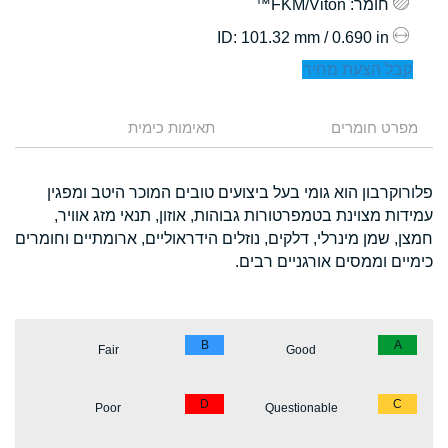
חומר
: FKM/Viton™
: 101.32 mm / 0.690 in
ID
קבל הצעת מחיר
מפרט חומרים
תאימות כימית
פלורוקרבון הוא גומי בעל ביצועים טובים המוכר היטב ומפגין
עמידות מצוינת בטמפרטורות גבוהות, אוזון, תנאי מזג אוויר,
חמצן, שמן מינרלי, דלקים, נוזלים הידראוליים, ארומתיים וחומרים
כימיים וממסים אורגניים רבים.
B
A
Fair
Good
D
C
Poor
Questionable