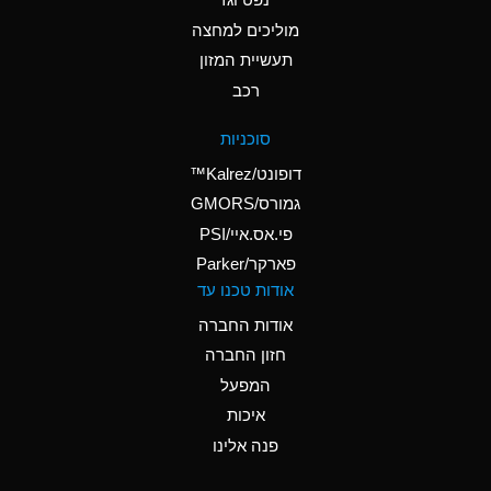
A
Ammonium Nitrate
(Aqueous)
מוליכים למחצה
תעשיית המזון
A
Ammonium Nitrite
רכב
(Aqueous)
A
Ammonium Persulfate
סוכניות
(Aqueous)
דופונט/Kalrez™
A
Ammonium Phosphate
גמורס/GMORS
(Aqueous)
פי.אס.איי/PSI
פארקר/Parker
B
Ammonium Sulfate
אודות טכנו עד
(Aqueous)
אודות החברה
D
Amyl Acetate (Banana
חזון החברה
Oil)
המפעל
B
Amyl Alcohol
איכות
A
Amyl Borate
פנה אלינו
A
Amyl