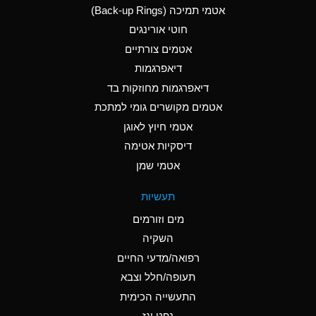
אטמי תמיכה (Back-up Rings)
A
Aluminum Phosphate
חוטי אורינגים
(Aqueous)
אטמים צורתיים
A
Aluminum Sulfate
דיאפרגמות
(Aqueous)
דיאפרגמות מחוזקות בד
D
Ammonia Anhydrous
אטמים מקושרים גומי למתכת
אטמי חיוץ לאוגן
D
Ammonia Gas (cold)
דיסקיות אטימה
D
Ammonia Gas (hot)
אטמי שמן
A
Ammonium Carbonate
תעשיות
(Aqueous)
מים וזורמים
A
Ammonium Chloride
השקיה
(Aqueous)
רפואה/מדעי החיים
B
Ammonium Hydroxide
תעופה/חלל וצבא
(conc.)
התעשייה הכימית
נפט וגז