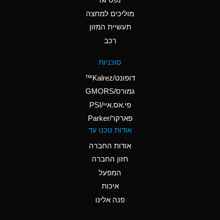
A
Ammonium Nitrate
(Aqueous)
מוליכים למחצה
תעשיית המזון
A
Ammonium Nitrite
רכב
(Aqueous)
A
Ammonium Persulfate
סוכניות
(Aqueous)
דופונט/Kalrez™
A
Ammonium Phosphate
גמורס/GMORS
(Aqueous)
פי.אס.איי/PSI
פארקר/Parker
B
Ammonium Sulfate
אודות טכנו עד
(Aqueous)
אודות החברה
D
Amyl Acetate (Banana
חזון החברה
Oil)
המפעל
B
Amyl Alcohol
איכות
A
Amyl Borate
פנה אלינו
A
Amyl