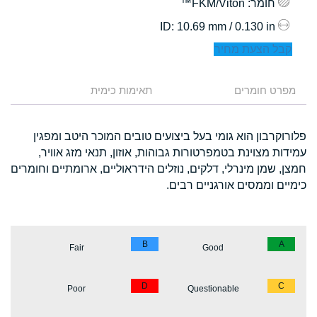
חומר
: FKM/Viton™
: 10.69 mm / 0.130 in
ID
קבל הצעת מחיר
מפרט חומרים
תאימות כימית
פלורוקרבון הוא גומי בעל ביצועים טובים המוכר היטב ומפגין
עמידות מצוינת בטמפרטורות גבוהות, אוזון, תנאי מזג אוויר,
חמצן, שמן מינרלי, דלקים, נוזלים הידראוליים, ארומתיים וחומרים
כימיים וממסים אורגניים רבים.
B
A
Fair
Good
D
C
Poor
Questionable