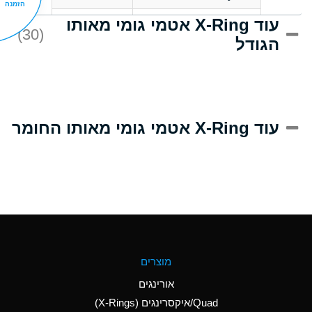
הזמנה
עוד X-Ring אטמי גומי מאותו
C
Acrlylonitrile
(30)
הגודל
A
Adipic Acid
B
Alkazene
(Dibromoethylbenzene)
D
Alum-NH3-Cr-K
עוד X-Ring אטמי גומי מאותו החומר
(Aqueous)
D
Aluminum Acetate
(Aqueous)
A
Aluminum Chloride
(Aqueous)
A
Aluminum Fluoride
מוצרים
(Aqueous)
אורינגים
A
Aluminum Nitrate
Quad/איקסרינגים (X-Rings)
(Aqueous)