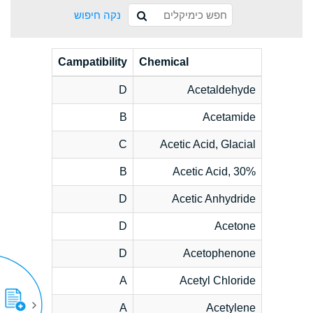
נקה חיפוש
Campatibility
Chemical
D
Acetaldehyde
B
Acetamide
C
Acetic Acid, Glacial
B
Acetic Acid, 30%
D
Acetic Anhydride
D
Acetone
D
Acetophenone
A
Acetyl Chloride
A
Acetylene