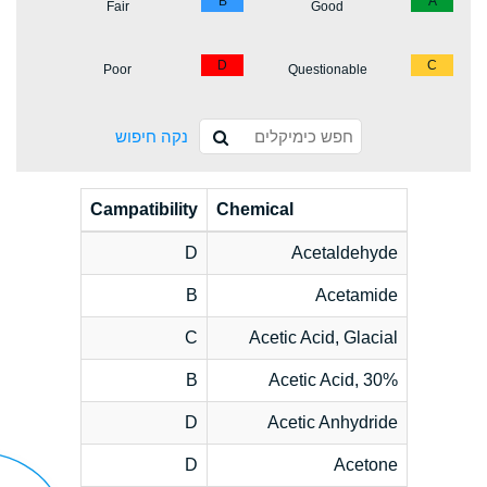
B
A
Fair
Good
D
C
Poor
Questionable
נקה חיפוש
Campatibility
Chemical
D
Acetaldehyde
B
Acetamide
C
Acetic Acid, Glacial
B
Acetic Acid, 30%
D
Acetic Anhydride
D
Acetone