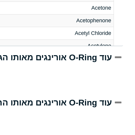
Acetone
Acetophenone
Acetyl Chloride
Acetylene
עוד O-Ring אורינגים מאותו הגודל
Acrlylonitrile
Adipic Acid
Alkazene (Dibromoethylbenzene)
Alum-NH3-Cr-K (Aqueous)
עוד O-Ring אורינגים מאותו החומר
Aluminum Acetate (Aqueous)
Aluminum Chloride (Aqueous)
Aluminum Fluoride (Aqueous)