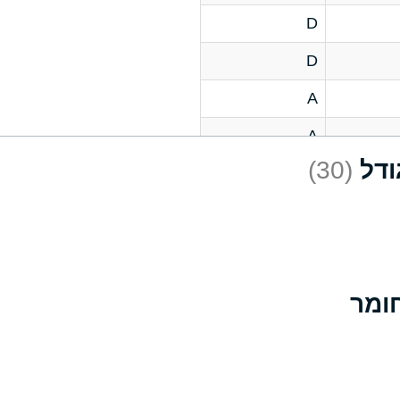
D
D
A
A
(30)
C
A
B
D
D
A
A