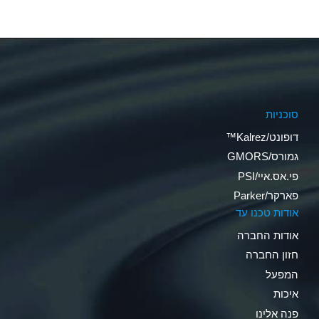
סוכניות
דופונט/Kalrez™
גמורס/GMORS
פי.אס.איי/PSI
פארקר/Parker
אודות טכנו עד
אודות החברה
חזון החברה
המפעל
איכות
פנה אלינו