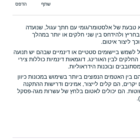
א טבעת של אלסטומר/גומי עם חתך עגול, שנועדה
חריץ ולהידחס בין שני חלקים או יותר במהלך
כך ליצור איטום.
ול לשמש ביישומים סטטיים או דינמיים שבהם יש תנועה
 החלקים לבין האורינג. דוגמאות דינמיות כוללות צירי
תובבים ובוכנות הידראוליות.
הם בין האטמים הנפוצים ביותר בשימוש במכונות כיוון
יקרים, הם קלים לייצור, אמינים ודרישות ההתקנה
טות. הם יכולים לאטום בלחץ של עשרות מגה-פסקל