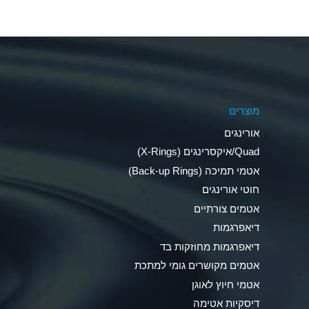
Aluminum Nitrate (Aqueous)
Aluminum Phosphate (Aqueous)
Aluminum Sulfate (Aqueous)
מוצרים
Ammonia Anhydrous
אורינגים
Ammonia Gas (cold)
Quad/איקסרינגים (X-Rings)
אטמי תמיכה (Back-up Rings)
Ammonia Gas (hot)
חוטי אורינגים
Ammonium Carbonate (Aqueous)
אטמים צורתיים
דיאפרגמות
Ammonium Chloride (Aqueous)
דיאפרגמות מחוזקות בד
Ammonium Hydroxide (conc.)
אטמים מקושרים גומי למתכת
אטמי חיוץ לאוגן
Ammonium Nitrate (Aqueous)
דיסקיות אטימה