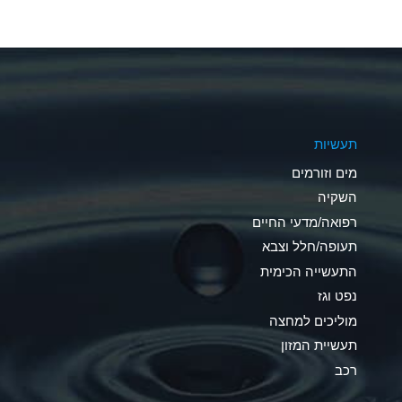
A
A
A
תעשיות
D
מים וזורמים
D
השקיה
רפואה/מדעי החיים
D
תעופה/חלל וצבא
A
התעשייה הכימית
נפט וגז
A
מוליכים למחצה
B
תעשיית המזון
רכב
A