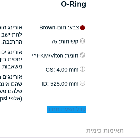
O-Ring
צבע
: חום-Brown
אורינג הו
להתיישב ב
קשיחות
: 75
ההרכבה, ו
אורינג יכ
חומר
: FKM/Viton™
יחסית בין
משאבות מס
: 4.00 mm
CS
אורינגים 
: 525.00 mm
ID
שהם אינם 
שלהם פשו
(אלפי psi).
קבל הצעת מחיר
תאימות כימית