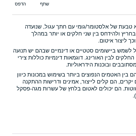
א טבעת של אלסטומר/גומי עם חתך עגול, שנועדה
חריץ ולהידחס בין שני חלקים או יותר במהלך
כך ליצור איטום.
ול לשמש ביישומים סטטיים או דינמיים שבהם יש תנועה
 החלקים לבין האורינג. דוגמאות דינמיות כוללות צירי
תובבים ובוכנות הידראוליות.
הם בין האטמים הנפוצים ביותר בשימוש במכונות כיוון
יקרים, הם קלים לייצור, אמינים ודרישות ההתקנה
טות. הם יכולים לאטום בלחץ של עשרות מגה-פסקל