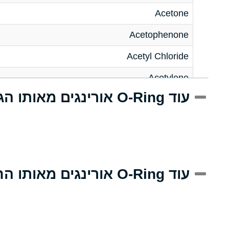
Acetone
Acetophenone
Acetyl Chloride
Acetylene
עוד O-Ring אורינגים מאותו הגודל
Acrlylonitrile
Adipic Acid
Alkazene (Dibromoethylbenzene)
Alum-NH3-Cr-K (Aqueous)
עוד O-Ring אורינגים מאותו החומר
Aluminum Acetate (Aqueous)
Aluminum Chloride (Aqueous)
Aluminum Fluoride (Aqueous)