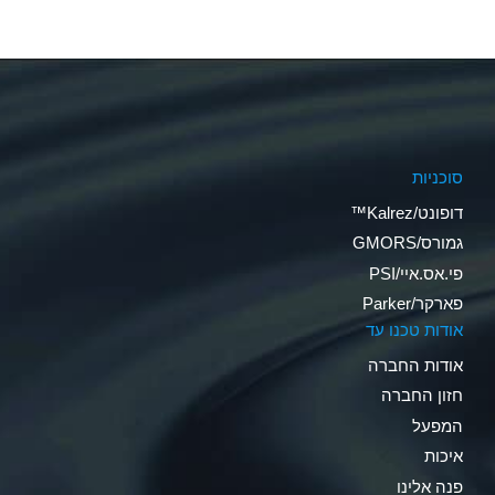
סוכניות
דופונט/Kalrez™
גמורס/GMORS
פי.אס.איי/PSI
פארקר/Parker
אודות טכנו עד
אודות החברה
חזון החברה
המפעל
איכות
פנה אלינו