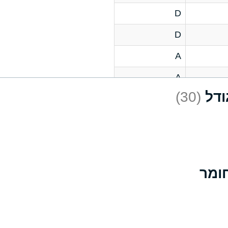
D
D
A
A
(30)
C
A
B
D
D
A
A