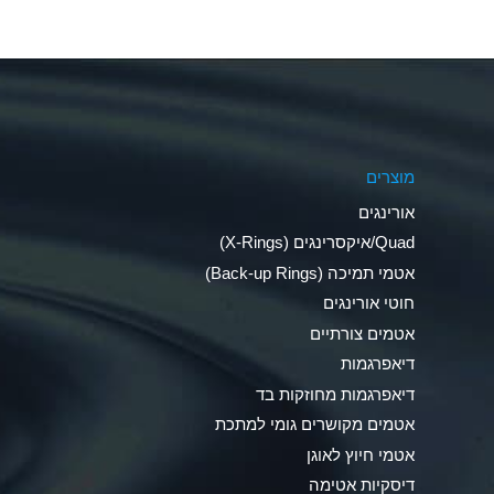
Aluminum Nitrate (Aqueous)
Aluminum Phosphate (Aqueous)
Aluminum Sulfate (Aqueous)
מוצרים
Ammonia Anhydrous
אורינגים
Ammonia Gas (cold)
Quad/איקסרינגים (X-Rings)
אטמי תמיכה (Back-up Rings)
Ammonia Gas (hot)
חוטי אורינגים
Ammonium Carbonate (Aqueous)
אטמים צורתיים
דיאפרגמות
Ammonium Chloride (Aqueous)
דיאפרגמות מחוזקות בד
Ammonium Hydroxide (conc.)
אטמים מקושרים גומי למתכת
אטמי חיוץ לאוגן
Ammonium Nitrate (Aqueous)
דיסקיות אטימה