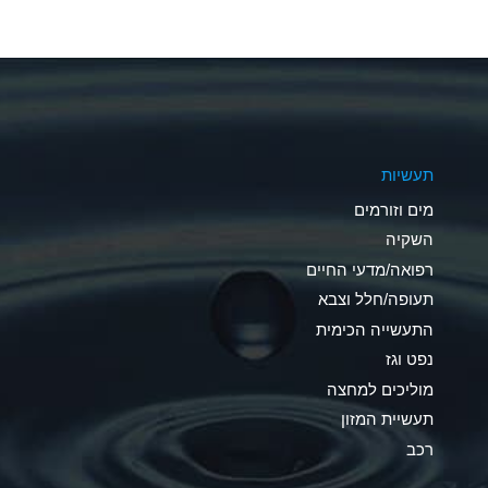
A
A
A
תעשיות
D
מים וזורמים
D
השקיה
רפואה/מדעי החיים
D
תעופה/חלל וצבא
A
התעשייה הכימית
נפט וגז
A
מוליכים למחצה
B
תעשיית המזון
רכב
A