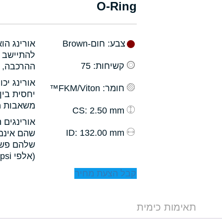
O-Ring
צבע
: חום-Brown
אורינג הו
להתיישב ב
קשיחות
: 75
ההרכבה, ו
אורינג יכ
חומר
: FKM/Viton™
יחסית בין
משאבות מס
: 2.50 mm
CS
אורינגים 
: 132.00 mm
ID
שהם אינם 
שלהם פשו
(אלפי psi).
קבל הצעת מחיר
תאימות כימית