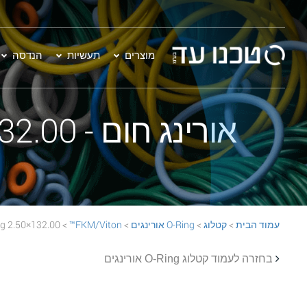
מוצרים
תעשיות
הנדסה
אורינג חום - 132.00×2.50 FKM/Viton™ 75 BROWN O-Ring
עמוד הבית
>
קטלוג
>
O-Ring אורינגים
>
FKM/Viton™
> 132.00×2.50 FKM/Viton™ 75 BROWN O-Ring
בחזרה לעמוד קטלוג O-Ring אורינגים