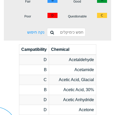
B
A
Fair
Good
D
C
Poor
Questionable
נקה חיפוש
Campatibility
Chemical
D
Acetaldehyde
B
Acetamide
C
Acetic Acid, Glacial
B
Acetic Acid, 30%
D
Acetic Anhydride
D
Acetone