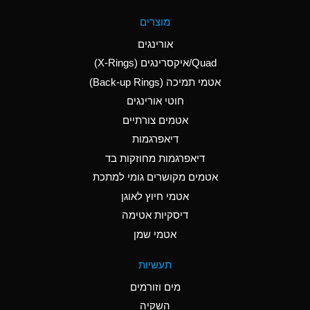
A
Aluminum Fluoride
מוצרים
(Aqueous)
אורינגים
A
Aluminum Nitrate
Quad/איקסרינגים (X-Rings)
(Aqueous)
אטמי תמיכה (Back-up Rings)
A
Aluminum Phosphate
חוטי אורינגים
(Aqueous)
אטמים צורתיים
A
Aluminum Sulfate
דיאפרגמות
(Aqueous)
דיאפרגמות מחוזקות בד
D
Ammonia Anhydrous
אטמים מקושרים גומי למתכת
אטמי חיוץ לאוגן
D
Ammonia Gas (cold)
דיסקיות אטימה
D
Ammonia Gas (hot)
אטמי שמן
A
Ammonium Carbonate
תעשיות
(Aqueous)
מים וזורמים
A
Ammonium Chloride
השקיה