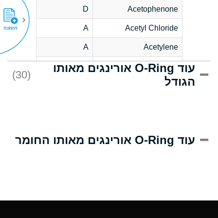
D
Acetophenone
A
Acetyl Chloride
הזמנה
A
Acetylene
עוד O-Ring אורינגים מאותו
C
Acrlylonitrile
(30)
הגודל
A
Adipic Acid
B
Alkazene
(Dibromoethylbenzene)
D
Alum-NH3-Cr-K
עוד O-Ring אורינגים מאותו החומר
(Aqueous)
D
Aluminum Acetate
(Aqueous)
A
Aluminum Chloride
(Aqueous)