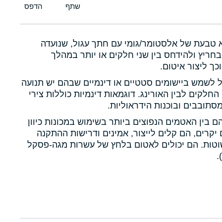
א טבעת של אלסטומר/גומי עם חתך עגול, שנועדה
חריץ ולהידחס בין שני חלקים או יותר במהלך
כך ליצור איטום.
ול לשמש ביישומים סטטיים או דינמיים שבהם יש תנועה
 החלקים לבין האורינג. דוגמאות דינמיות כוללות צירי
תובבים ובוכנות הידראוליות.
הם בין האטמים הנפוצים ביותר בשימוש במכונות כיוון
יקרים, הם קלים לייצור, אמינים ודרישות ההתקנה
טות. הם יכולים לאטום בלחץ של עשרות מגה-פסקל