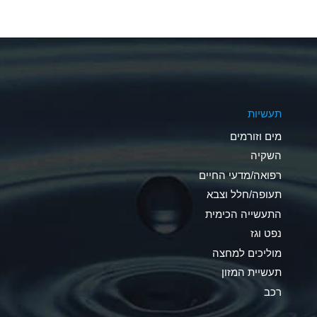
A
A
A
תעשיות
D
מים וזורמים
D
השקיה
רפואה/מדעי החיים
D
תעופה/חלל וצבא
A
התעשייה הכימית
נפט וגז
A
מוליכים למחצה
B
תעשיית המזון
רכב
A