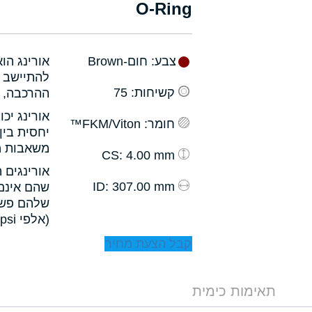
O-Ring
צבע
: חום-Brown
אורינג הו
להתיישב ב
קשיחות
: 75
ההרכבה, ו
אורינג יכ
חומר
: FKM/Viton™
יחסית בין
משאבות מס
: 4.00 mm
CS
אורינגים 
: 307.00 mm
ID
שהם אינם 
שלהם פשו
(אלפי psi).
קבל הצעת מחיר
תאימות כימית