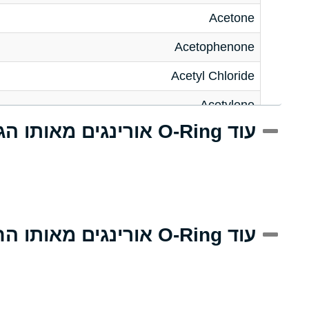
Acetone
Acetophenone
Acetyl Chloride
Acetylene
עוד O-Ring אורינגים מאותו הגודל
Acrlylonitrile
Adipic Acid
Alkazene (Dibromoethylbenzene)
Alum-NH3-Cr-K (Aqueous)
עוד O-Ring אורינגים מאותו החומר
Aluminum Acetate (Aqueous)
Aluminum Chloride (Aqueous)
Aluminum Fluoride (Aqueous)