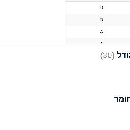
D
D
A
A
(30)
C
A
B
D
D
A
A