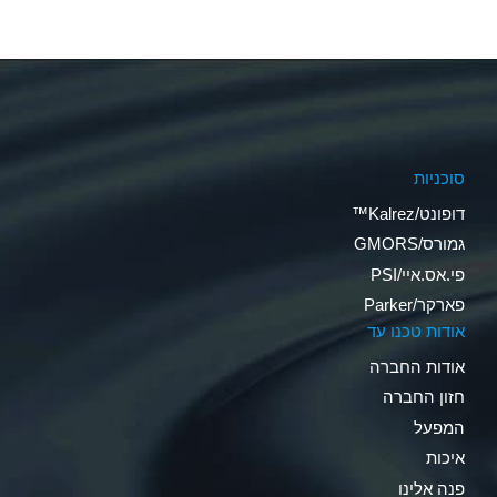
סוכניות
דופונט/Kalrez™
גמורס/GMORS
פי.אס.איי/PSI
פארקר/Parker
אודות טכנו עד
אודות החברה
חזון החברה
המפעל
איכות
פנה אלינו