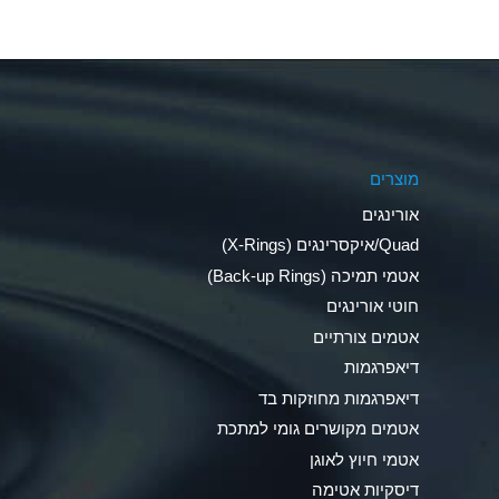
Aluminum Nitrate (Aqueous)
Aluminum Phosphate (Aqueous)
Aluminum Sulfate (Aqueous)
מוצרים
Ammonia Anhydrous
אורינגים
Ammonia Gas (cold)
Quad/איקסרינגים (X-Rings)
אטמי תמיכה (Back-up Rings)
Ammonia Gas (hot)
חוטי אורינגים
Ammonium Carbonate (Aqueous)
אטמים צורתיים
דיאפרגמות
Ammonium Chloride (Aqueous)
דיאפרגמות מחוזקות בד
Ammonium Hydroxide (conc.)
אטמים מקושרים גומי למתכת
אטמי חיוץ לאוגן
Ammonium Nitrate (Aqueous)
דיסקיות אטימה