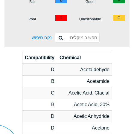
B
A
Fair
Good
D
C
Poor
Questionable
נקה חיפוש
Campatibility
Chemical
D
Acetaldehyde
B
Acetamide
C
Acetic Acid, Glacial
B
Acetic Acid, 30%
D
Acetic Anhydride
D
Acetone