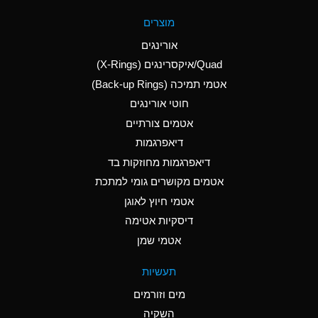
A
Aluminum Fluoride
מוצרים
(Aqueous)
אורינגים
A
Aluminum Nitrate
Quad/איקסרינגים (X-Rings)
(Aqueous)
אטמי תמיכה (Back-up Rings)
A
Aluminum Phosphate
חוטי אורינגים
(Aqueous)
אטמים צורתיים
A
Aluminum Sulfate
דיאפרגמות
(Aqueous)
דיאפרגמות מחוזקות בד
D
Ammonia Anhydrous
אטמים מקושרים גומי למתכת
אטמי חיוץ לאוגן
D
Ammonia Gas (cold)
דיסקיות אטימה
D
Ammonia Gas (hot)
אטמי שמן
A
Ammonium Carbonate
תעשיות
(Aqueous)
מים וזורמים
A
Ammonium Chloride
השקיה