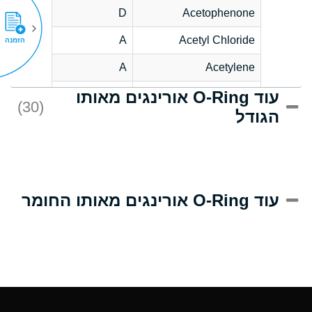
D
Acetophenone
A
Acetyl Chloride
הזמנה
A
Acetylene
עוד O-Ring אורינגים מאותו
C
Acrlylonitrile
(30)
הגודל
A
Adipic Acid
B
Alkazene
(Dibromoethylbenzene)
D
Alum-NH3-Cr-K
עוד O-Ring אורינגים מאותו החומר
(Aqueous)
D
Aluminum Acetate
(Aqueous)
A
Aluminum Chloride
(Aqueous)