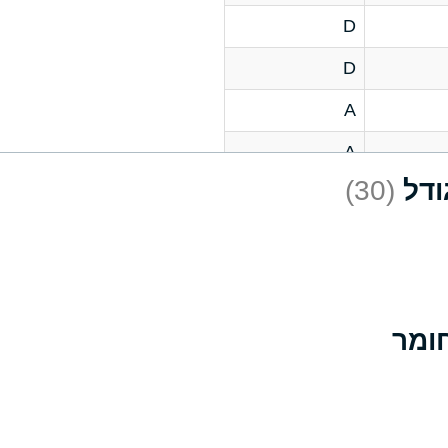
D
D
A
A
(30)
C
A
B
D
D
A
A