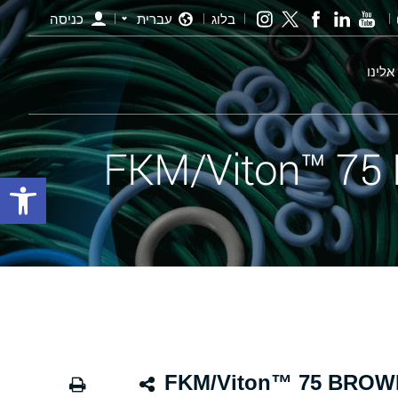
בלוג
עברית
כניסה
אלינו
פתח סרגל
ינג חום - 29.50×3.00 FKM/Viton™ 75 BROWN