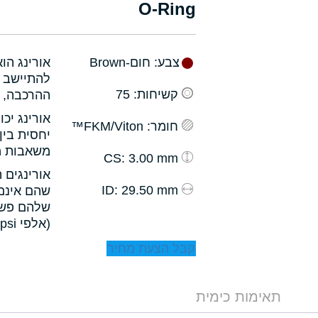
O-Ring
צבע
: חום-Brown
אורינג הו
להתיישב ב
קשיחות
: 75
ההרכבה, ו
אורינג יכ
חומר
: FKM/Viton™
יחסית בין
משאבות מס
: 3.00 mm
CS
אורינגים 
: 29.50 mm
ID
שהם אינם 
שלהם פשו
(אלפי psi).
קבל הצעת מחיר
תאימות כימית