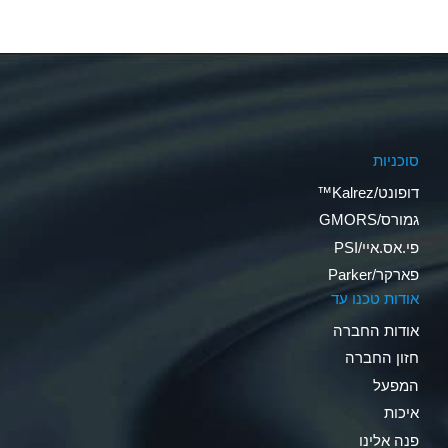
סוכניות
דופונט/Kalrez™
גמורס/GMORS
פי.אס.איי/PSI
פארקר/Parker
אודות טכנו עד
אודות החברה
חזון החברה
המפעל
איכות
פנה אלינו