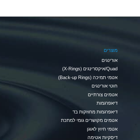
Aluminum Nitrate (Aqueous)
Aluminum Phosphate (Aqueous)
Aluminum Sulfate (Aqueous)
מוצרים
Ammonia Anhydrous
אורינגים
Ammonia Gas (cold)
Quad/איקסרינגים (X-Rings)
אטמי תמיכה (Back-up Rings)
Ammonia Gas (hot)
חוטי אורינגים
Ammonium Carbonate (Aqueous)
אטמים צורתיים
דיאפרגמות
Ammonium Chloride (Aqueous)
דיאפרגמות מחוזקות בד
Ammonium Hydroxide (conc.)
אטמים מקושרים גומי למתכת
אטמי חיוץ לאוגן
Ammonium Nitrate (Aqueous)
דיסקיות אטימה