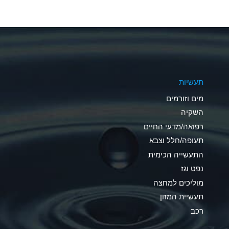
A
A
A
תעשיות
D
מים וזורמים
D
השקיה
רפואה/מדעי החיים
D
תעופה/חלל וצבא
A
התעשייה הכימית
נפט וגז
A
מוליכים למחצה
B
תעשיית המזון
רכב
A