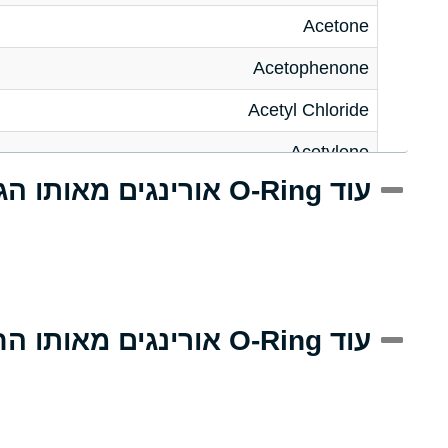
Acetone
Acetophenone
Acetyl Chloride
Acetylene
עוד O-Ring אורינגים מאותו הגודל
Acrlylonitrile
Adipic Acid
Alkazene (Dibromoethylbenzene)
Alum-NH3-Cr-K (Aqueous)
עוד O-Ring אורינגים מאותו החומר
Aluminum Acetate (Aqueous)
Aluminum Chloride (Aqueous)
Aluminum Fluoride (Aqueous)