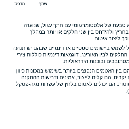
א טבעת של אלסטומר/גומי עם חתך עגול, שנועדה
חריץ ולהידחס בין שני חלקים או יותר במהלך
כך ליצור איטום.
ול לשמש ביישומים סטטיים או דינמיים שבהם יש תנועה
 החלקים לבין האורינג. דוגמאות דינמיות כוללות צירי
תובבים ובוכנות הידראוליות.
הם בין האטמים הנפוצים ביותר בשימוש במכונות כיוון
יקרים, הם קלים לייצור, אמינים ודרישות ההתקנה
טות. הם יכולים לאטום בלחץ של עשרות מגה-פסקל