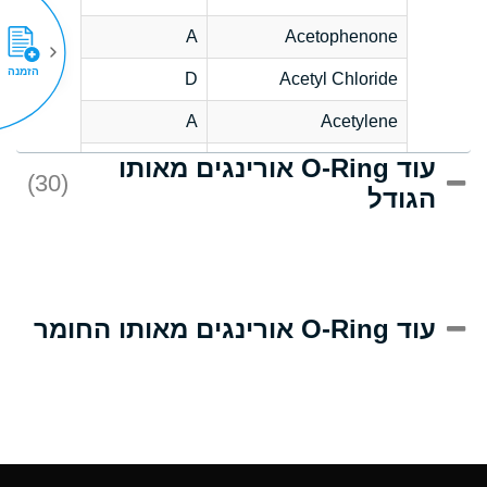
A
Acetophenone
הזמנה
D
Acetyl Chloride
A
Acetylene
עוד O-Ring אורינגים מאותו
D
Acrlylonitrile
(30)
הגודל
A
Adipic Acid
D
Alkazene
(Dibromoethylbenzene)
A
Alum-NH3-Cr-K
עוד O-Ring אורינגים מאותו החומר
(Aqueous)
A
Aluminum Acetate
(Aqueous)
A
Aluminum Chloride
(Aqueous)