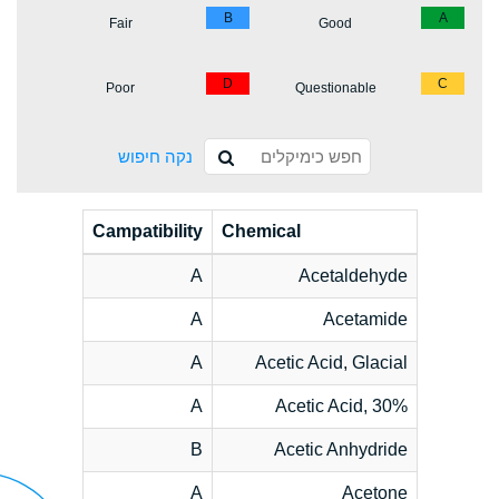
B
A
Fair
Good
D
C
Poor
Questionable
נקה חיפוש
Campatibility
Chemical
A
Acetaldehyde
A
Acetamide
A
Acetic Acid, Glacial
A
Acetic Acid, 30%
B
Acetic Anhydride
A
Acetone