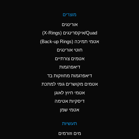
A
Aluminum Fluoride
מוצרים
(Aqueous)
אורינגים
A
Aluminum Nitrate
Quad/איקסרינגים (X-Rings)
(Aqueous)
אטמי תמיכה (Back-up Rings)
A
Aluminum Phosphate
חוטי אורינגים
(Aqueous)
אטמים צורתיים
A
Aluminum Sulfate
דיאפרגמות
(Aqueous)
דיאפרגמות מחוזקות בד
A
Ammonia Anhydrous
אטמים מקושרים גומי למתכת
אטמי חיוץ לאוגן
A
Ammonia Gas (cold)
דיסקיות אטימה
B
Ammonia Gas (hot)
אטמי שמן
*
Ammonium Carbonate
תעשיות
(Aqueous)
מים וזורמים
A
Ammonium Chloride