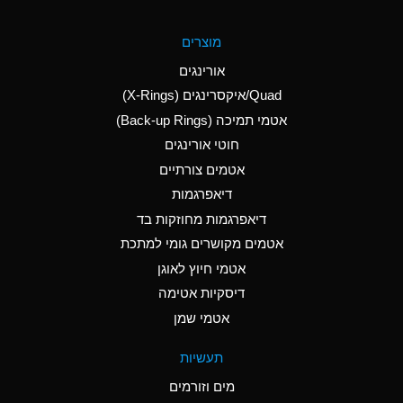
A
Aluminum Fluoride
מוצרים
(Aqueous)
אורינגים
A
Aluminum Nitrate
Quad/איקסרינגים (X-Rings)
(Aqueous)
אטמי תמיכה (Back-up Rings)
A
Aluminum Phosphate
חוטי אורינגים
(Aqueous)
אטמים צורתיים
A
Aluminum Sulfate
דיאפרגמות
(Aqueous)
דיאפרגמות מחוזקות בד
A
Ammonia Anhydrous
אטמים מקושרים גומי למתכת
אטמי חיוץ לאוגן
A
Ammonia Gas (cold)
דיסקיות אטימה
B
Ammonia Gas (hot)
אטמי שמן
*
Ammonium Carbonate
תעשיות
(Aqueous)
מים וזורמים
A
Ammonium Chloride