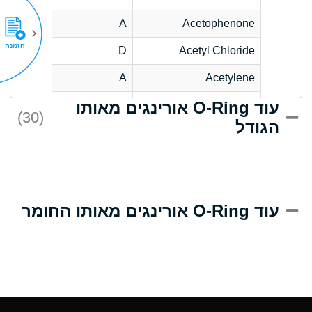
A
Acetophenone
הזמנה
D
Acetyl Chloride
A
Acetylene
עוד O-Ring אורינגים מאותו
D
Acrlylonitrile
(30)
הגודל
A
Adipic Acid
D
Alkazene
(Dibromoethylbenzene)
A
Alum-NH3-Cr-K
עוד O-Ring אורינגים מאותו החומר
(Aqueous)
A
Aluminum Acetate
(Aqueous)
A
Aluminum Chloride
(Aqueous)