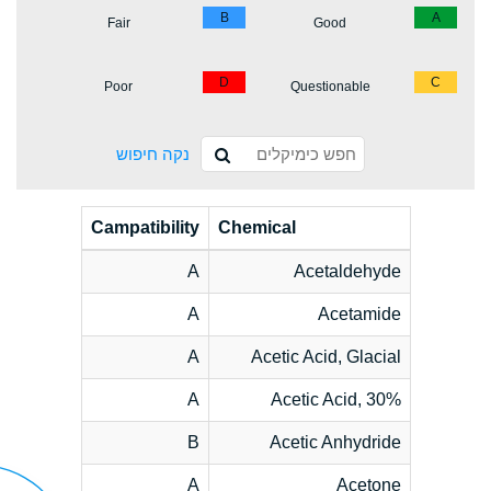
B
A
Fair
Good
D
C
Poor
Questionable
נקה חיפוש
Campatibility
Chemical
A
Acetaldehyde
A
Acetamide
A
Acetic Acid, Glacial
A
Acetic Acid, 30%
B
Acetic Anhydride
A
Acetone