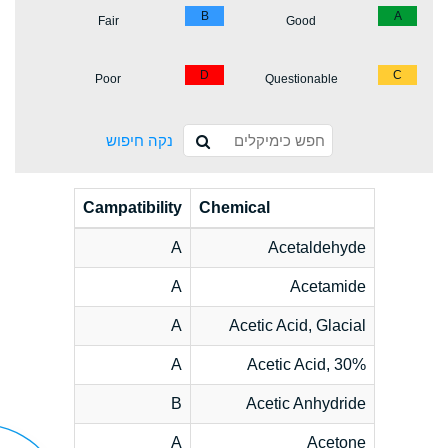
B
A
Fair
Good
D
C
Poor
Questionable
נקה חיפוש
Campatibility
Chemical
A
Acetaldehyde
A
Acetamide
A
Acetic Acid, Glacial
A
Acetic Acid, 30%
B
Acetic Anhydride
A
Acetone