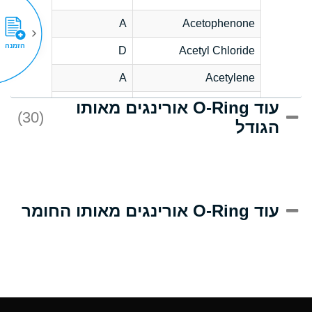
A
Acetophenone
הזמנה
D
Acetyl Chloride
A
Acetylene
עוד O-Ring אורינגים מאותו
D
Acrlylonitrile
(30)
הגודל
A
Adipic Acid
D
Alkazene
(Dibromoethylbenzene)
A
Alum-NH3-Cr-K
עוד O-Ring אורינגים מאותו החומר
(Aqueous)
A
Aluminum Acetate
(Aqueous)
A
Aluminum Chloride
(Aqueous)