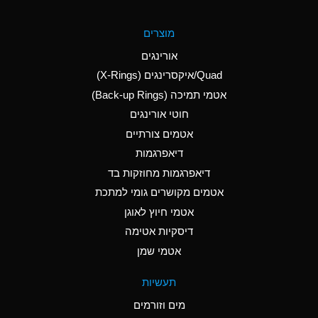
A
Aluminum Fluoride
מוצרים
(Aqueous)
אורינגים
A
Aluminum Nitrate
Quad/איקסרינגים (X-Rings)
(Aqueous)
אטמי תמיכה (Back-up Rings)
A
Aluminum Phosphate
חוטי אורינגים
(Aqueous)
אטמים צורתיים
A
Aluminum Sulfate
דיאפרגמות
(Aqueous)
דיאפרגמות מחוזקות בד
A
Ammonia Anhydrous
אטמים מקושרים גומי למתכת
אטמי חיוץ לאוגן
A
Ammonia Gas (cold)
דיסקיות אטימה
B
Ammonia Gas (hot)
אטמי שמן
*
Ammonium Carbonate
תעשיות
(Aqueous)
מים וזורמים
A
Ammonium Chloride