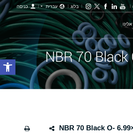
בלוג
עברית
כניסה
אלינו
פתח סרגל
אורינג שחור - 422 104.14×6.99 NBR 70 Black O-