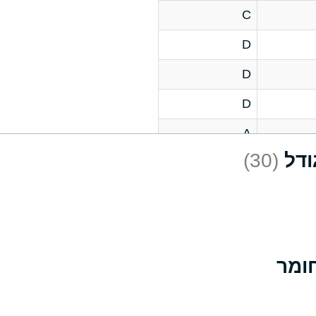
C
D
D
D
A
(30)
D
A
D
A
B
A