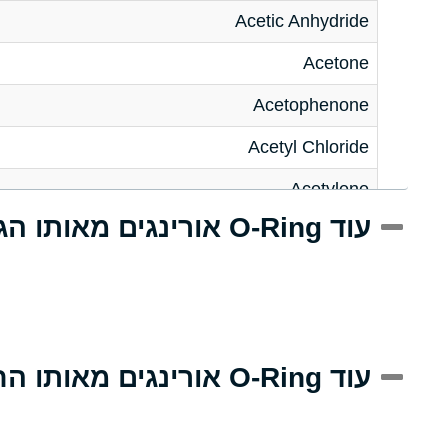
Acetic Anhydride
Acetone
Acetophenone
Acetyl Chloride
Acetylene
עוד O-Ring אורינגים מאותו הגודל
Acrlylonitrile
Adipic Acid
Alkazene (Dibromoethylbenzene)
Alum-NH3-Cr-K (Aqueous)
עוד O-Ring אורינגים מאותו החומר
Aluminum Acetate (Aqueous)
Aluminum Chloride (Aqueous)