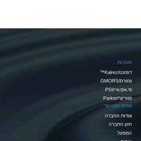
סוכניות
דופונט/Kalrez™
גמורס/GMORS
פי.אס.איי/PSI
פארקר/Parker
אודות טכנו עד
אודות החברה
חזון החברה
המפעל