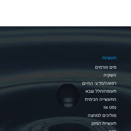
A
A
A
A
תעשיות
B
מים וזורמים
A
השקיה
רפואה/מדעי החיים
D
תעופה/חלל וצבא
D
התעשייה הכימית
נפט וגז
A
מוליכים למחצה
D
תעשיית המזון