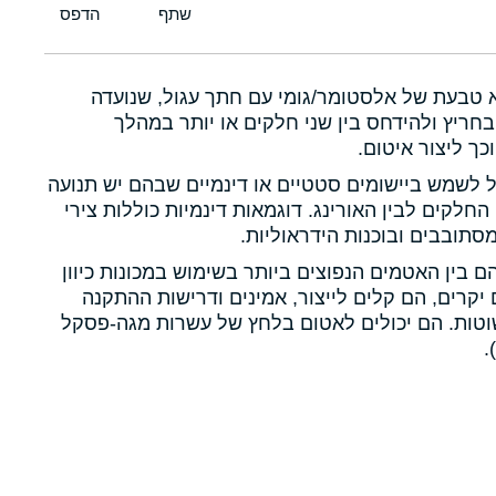
א טבעת של אלסטומר/גומי עם חתך עגול, שנועדה
חריץ ולהידחס בין שני חלקים או יותר במהלך
כך ליצור איטום.
ול לשמש ביישומים סטטיים או דינמיים שבהם יש תנועה
 החלקים לבין האורינג. דוגמאות דינמיות כוללות צירי
תובבים ובוכנות הידראוליות.
הם בין האטמים הנפוצים ביותר בשימוש במכונות כיוון
יקרים, הם קלים לייצור, אמינים ודרישות ההתקנה
טות. הם יכולים לאטום בלחץ של עשרות מגה-פסקל