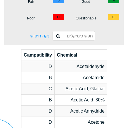
B
A
Fair
Good
D
C
Poor
Questionable
נקה חיפוש
Campatibility
Chemical
D
Acetaldehyde
B
Acetamide
C
Acetic Acid, Glacial
B
Acetic Acid, 30%
D
Acetic Anhydride
D
Acetone