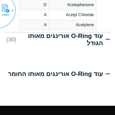
D
Acetophenone
A
Acetyl Chloride
הזמנה
A
Acetylene
עוד O-Ring אורינגים מאותו
C
Acrlylonitrile
(30)
הגודל
A
Adipic Acid
B
Alkazene
(Dibromoethylbenzene)
D
Alum-NH3-Cr-K
עוד O-Ring אורינגים מאותו החומר
(Aqueous)
D
Aluminum Acetate
(Aqueous)
A
Aluminum Chloride
(Aqueous)