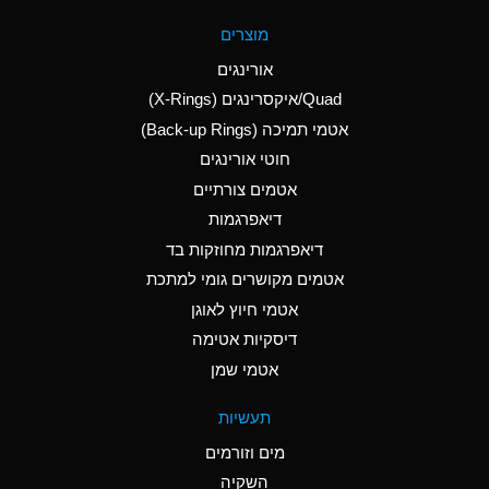
A
Aluminum Fluoride
מוצרים
(Aqueous)
אורינגים
A
Aluminum Nitrate
Quad/איקסרינגים (X-Rings)
(Aqueous)
אטמי תמיכה (Back-up Rings)
A
Aluminum Phosphate
חוטי אורינגים
(Aqueous)
אטמים צורתיים
A
Aluminum Sulfate
דיאפרגמות
(Aqueous)
דיאפרגמות מחוזקות בד
D
Ammonia Anhydrous
אטמים מקושרים גומי למתכת
אטמי חיוץ לאוגן
D
Ammonia Gas (cold)
דיסקיות אטימה
D
Ammonia Gas (hot)
אטמי שמן
A
Ammonium Carbonate
תעשיות
(Aqueous)
מים וזורמים
A
Ammonium Chloride
השקיה