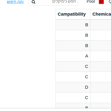
Poor
D
Q
נקה חיפוש
Campatibility
Chemica
B
B
B
A
C
C
D
C
B