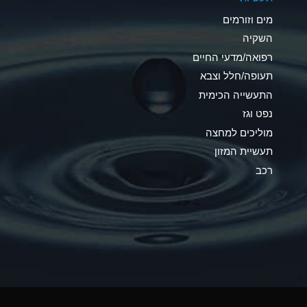
C
מים וזורמים
A
השקיה
רפואה/מדעי החיים
A
תעופה/חלל וצבא
*
התעשייה הכימית
נפט וגז
*
מוליכים למחצה
A
תעשיית המזון
רכב
*
B
*
A
*