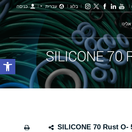
בלוג
עברית
כניסה
אלינו
פתח סרגל
אורינג חלודה - 61.00×5.00 SILICONE 70 Rust O-