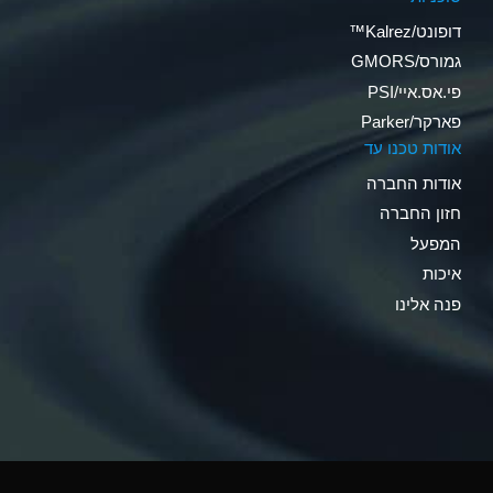
דופונט/Kalrez™
גמורס/GMORS
פי.אס.איי/PSI
פארקר/Parker
אודות טכנו עד
אודות החברה
חזון החברה
המפעל
איכות
פנה אלינו