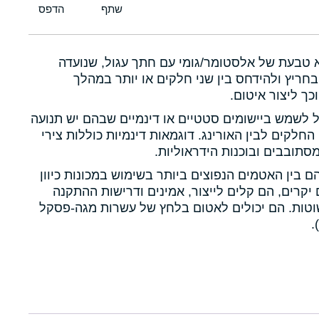
א טבעת של אלסטומר/גומי עם חתך עגול, שנועדה
חריץ ולהידחס בין שני חלקים או יותר במהלך
כך ליצור איטום.
ול לשמש ביישומים סטטיים או דינמיים שבהם יש תנועה
 החלקים לבין האורינג. דוגמאות דינמיות כוללות צירי
תובבים ובוכנות הידראוליות.
הם בין האטמים הנפוצים ביותר בשימוש במכונות כיוון
יקרים, הם קלים לייצור, אמינים ודרישות ההתקנה
טות. הם יכולים לאטום בלחץ של עשרות מגה-פסקל