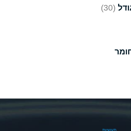
(30)
D
*
D
A
D
B
B
B
A
A
תעשיות