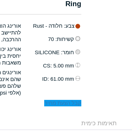
Ring
צבע
: חלודה - Rust
אורינג הו
להתיישב ב
קשיחות
: 70
ההרכבה, ו
אורינג יכ
חומר
: SILICONE
יחסית בין
משאבות מס
: 5.00 mm
CS
אורינגים 
: 61.00 mm
ID
שהם אינם 
שלהם פשו
(אלפי psi).
קבל הצעת מחיר
תאימות כימית