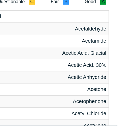
uestionable
C
Fair
B
Good
A
l
Acetaldehyde
Acetamide
Acetic Acid, Glacial
Acetic Acid, 30%
Acetic Anhydride
Acetone
Acetophenone
Acetyl Chloride
Acetylene