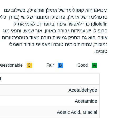
EPDM הוא קופולימר של אתילן ופרופילן, בשילוב עם
טרפולימר של אתילן, פרופילן ומונומר שלישי (בדרך כלל
diolefin) כדי לאפשר גיפור בגופרית. לגומי אתילן
פרופילן יש עמידות גבוהה באוזון, אור שמש, ותנאי מזג
אוויר. הוא גם מספק גמישות טובה מאוד בטמפרטורות
נמוכות, עמידות כימית טובה ומאפייני בידוד חשמלי
טובים.
uestionable
C
Fair
B
Good
A
l
Acetaldehyde
Acetamide
Acetic Acid, Glacial