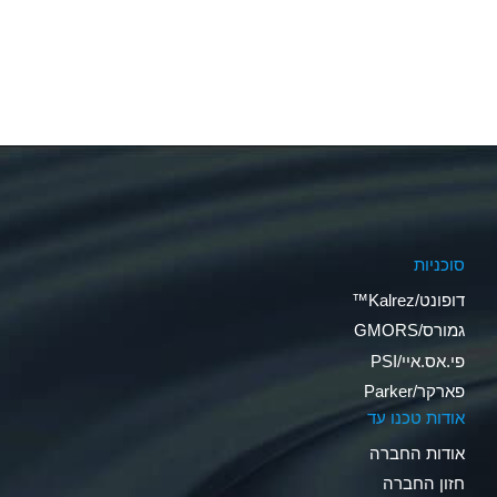
סוכניות
דופונט/Kalrez™
גמורס/GMORS
פי.אס.איי/PSI
פארקר/Parker
אודות טכנו עד
אודות החברה
חזון החברה