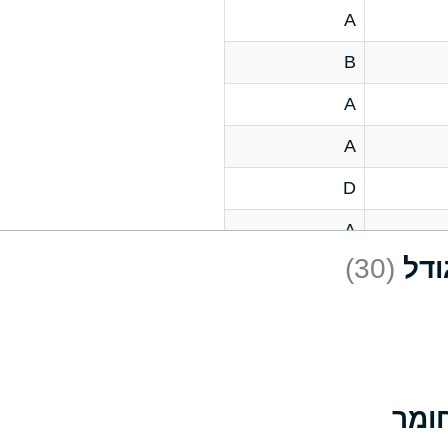
A
B
A
A
D
A
(30)
D
A
D
A
A