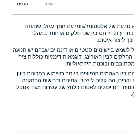
א טבעת של אלסטומר/גומי עם חתך עגול, שנועדה
חריץ ולהידחס בין שני חלקים או יותר במהלך
כך ליצור איטום.
ול לשמש ביישומים סטטיים או דינמיים שבהם יש תנועה
 החלקים לבין האורינג. דוגמאות דינמיות כוללות צירי
תובבים ובוכנות הידראוליות.
הם בין האטמים הנפוצים ביותר בשימוש במכונות כיוון
יקרים, הם קלים לייצור, אמינים ודרישות ההתקנה
טות. הם יכולים לאטום בלחץ של עשרות מגה-פסקל