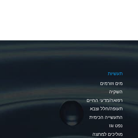
A
A
A
A
A
תעשיות
A
מים וזורמים
A
השקיה
רפואה/מדעי החיים
B
תעופה/חלל וצבא
*
התעשייה הכימית
נפט וגז
A
מוליכים למחצה