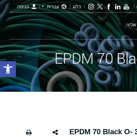
בלוג
עברית
כניסה
אלינו
פתח סרגל
אורינג שחור - 121.00×3.00 EPDM 70 Black O-