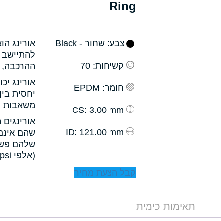
Ring
צבע
: שחור - Black
אורינג הו
להתיישב ב
קשיחות
: 70
ההרכבה, ו
אורינג יכ
חומר
: EPDM
יחסית בין
משאבות מס
: 3.00 mm
CS
אורינגים 
: 121.00 mm
ID
שהם אינם 
שלהם פשו
(אלפי psi).
קבל הצעת מחיר
תאימות כימית