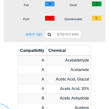
B
A
Fair
Good
D
C
Poor
Questionable
נקה חיפוש
Campatibility
Chemical
A
Acetaldehyde
A
Acetamide
A
Acetic Acid, Glacial
A
Acetic Acid, 30%
B
Acetic Anhydride
A
Acetone