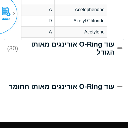
A
Acetophenone
הזמנה
D
Acetyl Chloride
A
Acetylene
עוד O-Ring אורינגים מאותו
D
Acrlylonitrile
(30)
הגודל
A
Adipic Acid
D
Alkazene
(Dibromoethylbenzene)
A
Alum-NH3-Cr-K
עוד O-Ring אורינגים מאותו החומר
(Aqueous)
A
Aluminum Acetate
(Aqueous)
A
Aluminum Chloride
(Aqueous)