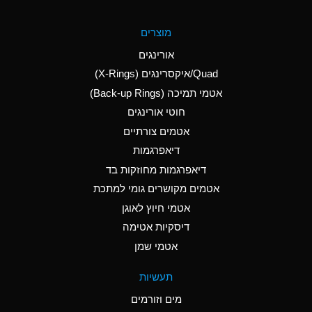
A
Aluminum Fluoride
מוצרים
(Aqueous)
אורינגים
A
Aluminum Nitrate
Quad/איקסרינגים (X-Rings)
(Aqueous)
אטמי תמיכה (Back-up Rings)
A
Aluminum Phosphate
חוטי אורינגים
(Aqueous)
אטמים צורתיים
A
Aluminum Sulfate
דיאפרגמות
(Aqueous)
דיאפרגמות מחוזקות בד
A
Ammonia Anhydrous
אטמים מקושרים גומי למתכת
אטמי חיוץ לאוגן
A
Ammonia Gas (cold)
דיסקיות אטימה
B
Ammonia Gas (hot)
אטמי שמן
*
Ammonium Carbonate
תעשיות
(Aqueous)
מים וזורמים
A
Ammonium Chloride