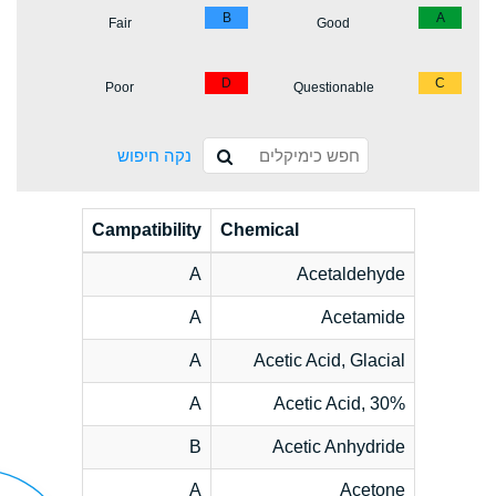
B
A
Fair
Good
D
C
Poor
Questionable
נקה חיפוש
Campatibility
Chemical
A
Acetaldehyde
A
Acetamide
A
Acetic Acid, Glacial
A
Acetic Acid, 30%
B
Acetic Anhydride
A
Acetone