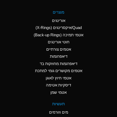
A
Aluminum Fluoride
מוצרים
(Aqueous)
אורינגים
A
Aluminum Nitrate
Quad/איקסרינגים (X-Rings)
(Aqueous)
אטמי תמיכה (Back-up Rings)
A
Aluminum Phosphate
חוטי אורינגים
(Aqueous)
אטמים צורתיים
A
Aluminum Sulfate
דיאפרגמות
(Aqueous)
דיאפרגמות מחוזקות בד
A
Ammonia Anhydrous
אטמים מקושרים גומי למתכת
אטמי חיוץ לאוגן
A
Ammonia Gas (cold)
דיסקיות אטימה
B
Ammonia Gas (hot)
אטמי שמן
*
Ammonium Carbonate
תעשיות
(Aqueous)
מים וזורמים
A
Ammonium Chloride