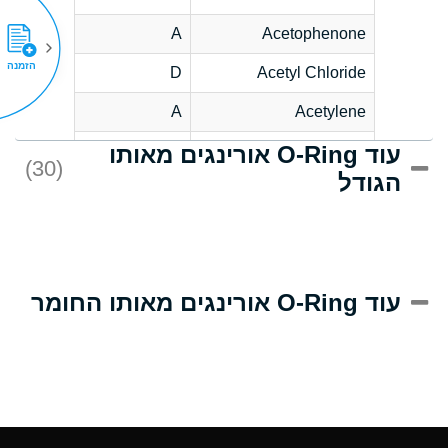
A
Acetophenone
הזמנה
D
Acetyl Chloride
A
Acetylene
עוד O-Ring אורינגים מאותו
D
Acrlylonitrile
(30)
הגודל
A
Adipic Acid
D
Alkazene
(Dibromoethylbenzene)
A
Alum-NH3-Cr-K
עוד O-Ring אורינגים מאותו החומר
(Aqueous)
A
Aluminum Acetate
(Aqueous)
A
Aluminum Chloride
(Aqueous)