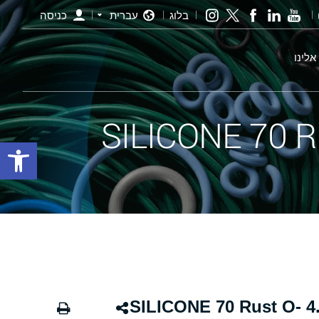
בלוג
עברית
כניסה
אלינו
פתח סרגל
אורינג חלודה - 132.00×4.00 SILICONE 70 Rust O-