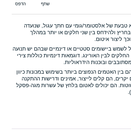
א טבעת של אלסטומר/גומי עם חתך עגול, שנועדה
חריץ ולהידחס בין שני חלקים או יותר במהלך
כך ליצור איטום.
ול לשמש ביישומים סטטיים או דינמיים שבהם יש תנועה
 החלקים לבין האורינג. דוגמאות דינמיות כוללות צירי
תובבים ובוכנות הידראוליות.
הם בין האטמים הנפוצים ביותר בשימוש במכונות כיוון
יקרים, הם קלים לייצור, אמינים ודרישות ההתקנה
טות. הם יכולים לאטום בלחץ של עשרות מגה-פסקל