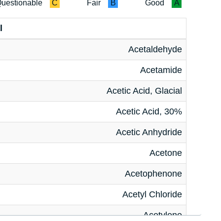
uestionable
C
Fair
B
Good
A
l
Acetaldehyde
Acetamide
Acetic Acid, Glacial
Acetic Acid, 30%
Acetic Anhydride
Acetone
Acetophenone
Acetyl Chloride
Acetylene