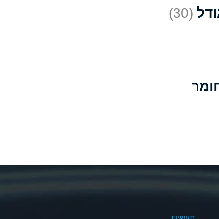
(30)
D
*
D
A
D
B
B
B
A
A
תעשיות