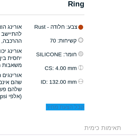
Ring
צבע
: חלודה - Rust
אורינג הו
להתיישב ב
קשיחות
: 70
ההרכבה, ו
אורינג יכ
חומר
: SILICONE
יחסית בין
משאבות מס
: 4.00 mm
CS
אורינגים 
: 132.00 mm
ID
שהם אינם 
שלהם פשו
(אלפי psi).
קבל הצעת מחיר
תאימות כימית