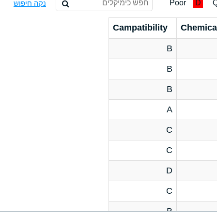
Poor
D
Q
נקה חיפוש
Campatibility
Chemica
B
B
B
A
C
C
D
C
B