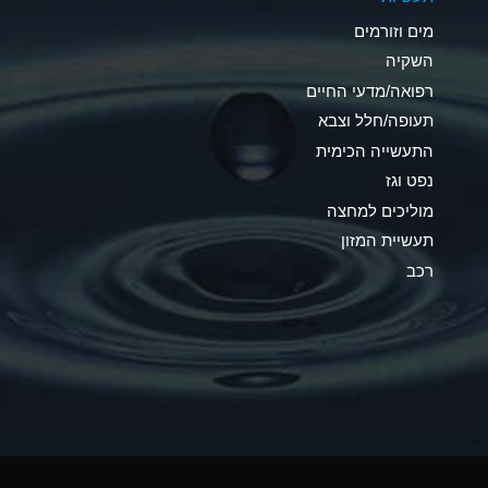
C
מים וזורמים
A
השקיה
רפואה/מדעי החיים
A
תעופה/חלל וצבא
*
התעשייה הכימית
נפט וגז
*
מוליכים למחצה
A
תעשיית המזון
רכב
*
B
*
A
*