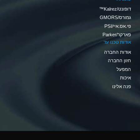
דופונט/Kalrez™
גמורס/GMORS
פי.אס.איי/PSI
פארקר/Parker
אודות טכנו עד
אודות החברה
חזון החברה
המפעל
איכות
פנה אלינו