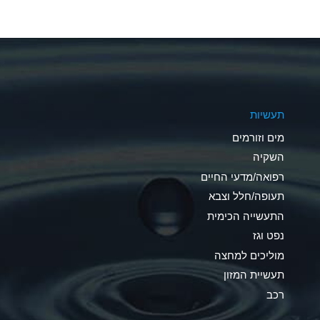
A
A
A
תעשיות
D
מים וזורמים
D
השקיה
רפואה/מדעי החיים
D
תעופה/חלל וצבא
A
התעשייה הכימית
נפט וגז
A
מוליכים למחצה
B
תעשיית המזון
רכב
A