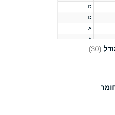
D
D
A
A
(30)
C
A
B
D
D
A
A