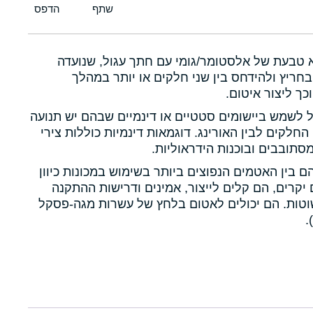
א טבעת של אלסטומר/גומי עם חתך עגול, שנועדה
חריץ ולהידחס בין שני חלקים או יותר במהלך
כך ליצור איטום.
ול לשמש ביישומים סטטיים או דינמיים שבהם יש תנועה
 החלקים לבין האורינג. דוגמאות דינמיות כוללות צירי
תובבים ובוכנות הידראוליות.
הם בין האטמים הנפוצים ביותר בשימוש במכונות כיוון
יקרים, הם קלים לייצור, אמינים ודרישות ההתקנה
טות. הם יכולים לאטום בלחץ של עשרות מגה-פסקל