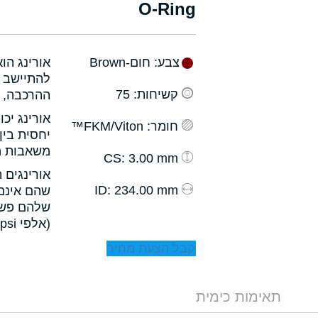
O-Ring
צבע
: חום-Brown
אורינג הו
להתיישב ב
קשיחות
: 75
ההרכבה, ו
אורינג יכ
חומר
: FKM/Viton™
יחסית בין
משאבות מס
: 3.00 mm
CS
אורינגים 
: 234.00 mm
ID
שהם אינם 
שלהם פשו
(אלפי psi).
קבל הצעת מחיר
תאימות כימית