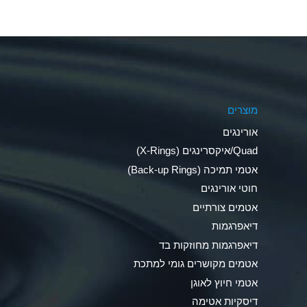
Aluminum Nitrate (Aqueous)
Aluminum Phosphate (Aqueous)
Aluminum Sulfate (Aqueous)
מוצרים
Ammonia Anhydrous
אורינגים
Ammonia Gas (cold)
Quad/איקסרינגים (X-Rings)
אטמי תמיכה (Back-up Rings)
Ammonia Gas (hot)
חוטי אורינגים
Ammonium Carbonate (Aqueous)
אטמים צורתיים
דיאפרגמות
Ammonium Chloride (Aqueous)
דיאפרגמות מחוזקות בד
Ammonium Hydroxide (conc.)
אטמים מקושרים גומי למתכת
אטמי חיוץ לאוגן
Ammonium Nitrate (Aqueous)
דיסקיות אטימה