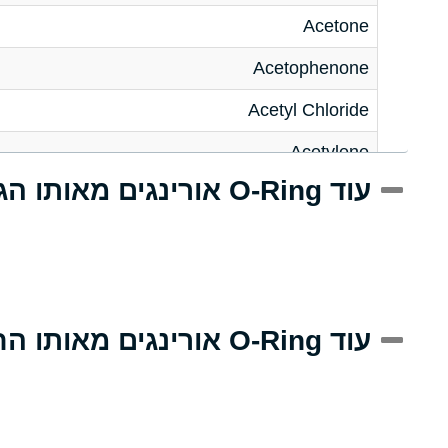
Acetone
Acetophenone
Acetyl Chloride
Acetylene
עוד O-Ring אורינגים מאותו הגודל
Acrlylonitrile
Adipic Acid
Alkazene (Dibromoethylbenzene)
Alum-NH3-Cr-K (Aqueous)
עוד O-Ring אורינגים מאותו החומר
Aluminum Acetate (Aqueous)
Aluminum Chloride (Aqueous)
Aluminum Fluoride (Aqueous)