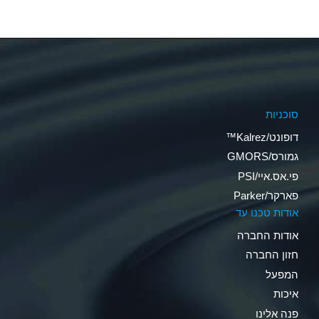
סוכניות
דופונט/Kalrez™
גמורס/GMORS
פי.אס.איי/PSI
פארקר/Parker
אודות טכנו עד
אודות החברה
חזון החברה
המפעל
איכות
פנה אלינו