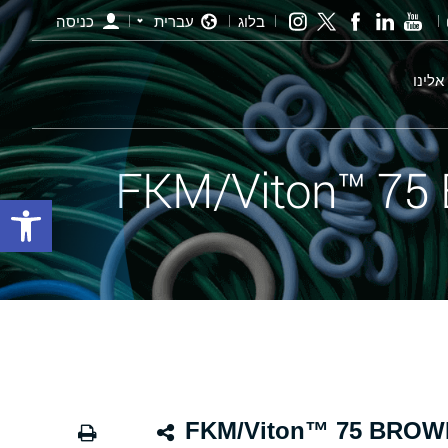
בלוג
עברית
כניסה
אלינו
פתח סרגל
ינג חום - 40.00×5.00 FKM/Viton™ 75 BROWN