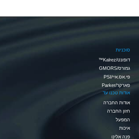
סוכניות
דופונט/Kalrez™
גמורס/GMORS
פי.אס.איי/PSI
פארקר/Parker
אודות טכנו עד
אודות החברה
חזון החברה
המפעל
איכות
פנה אלינו