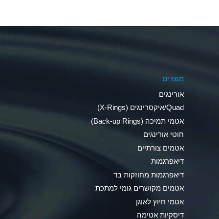
Aluminum Nitrate (Aqueous)
Aluminum Phosphate (Aqueous)
Aluminum Sulfate (Aqueous)
מוצרים
Ammonia Anhydrous
אורינגים
Ammonia Gas (cold)
Quad/איקסרינגים (X-Rings)
אטמי תמיכה (Back-up Rings)
Ammonia Gas (hot)
חוטי אורינגים
Ammonium Carbonate (Aqueous)
אטמים צורתיים
דיאפרגמות
Ammonium Chloride (Aqueous)
דיאפרגמות מחוזקות בד
Ammonium Hydroxide (conc.)
אטמים מקושרים גומי למתכת
אטמי חיוץ לאוגן
Ammonium Nitrate (Aqueous)
דיסקיות אטימה