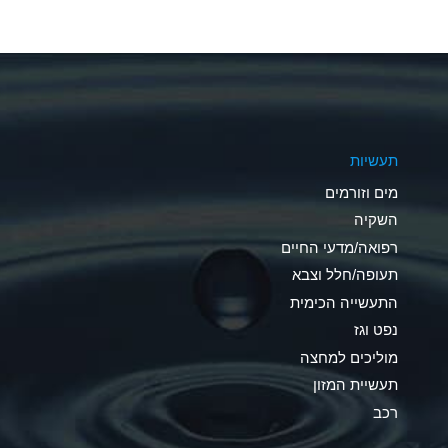
A
A
A
תעשיות
D
מים וזורמים
D
השקיה
רפואה/מדעי החיים
D
תעופה/חלל וצבא
A
התעשייה הכימית
נפט וגז
A
מוליכים למחצה
B
תעשיית המזון
רכב
A