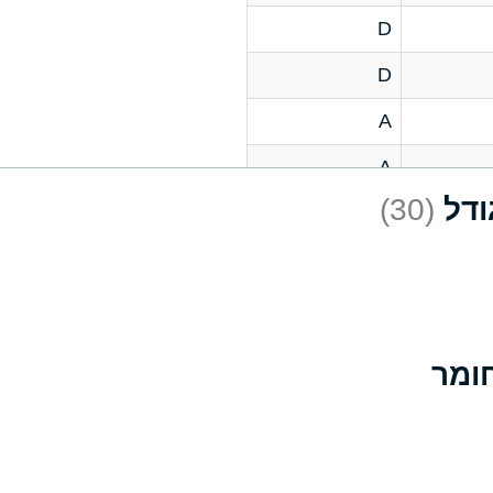
D
D
A
A
(30)
C
A
B
D
D
A
A