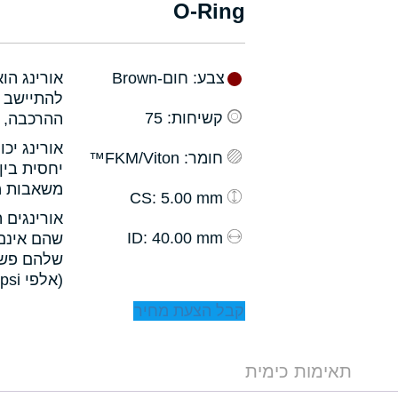
O-Ring
צבע
: חום-Brown
אורינג הו
להתיישב ב
קשיחות
: 75
ההרכבה, ו
אורינג יכ
חומר
: FKM/Viton™
יחסית בין
משאבות מס
: 5.00 mm
CS
אורינגים 
: 40.00 mm
ID
שהם אינם 
שלהם פשו
(אלפי psi).
קבל הצעת מחיר
תאימות כימית