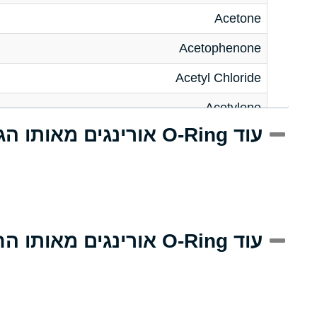
Acetone
Acetophenone
Acetyl Chloride
Acetylene
עוד O-Ring אורינגים מאותו הגודל
Acrlylonitrile
Adipic Acid
Alkazene (Dibromoethylbenzene)
Alum-NH3-Cr-K (Aqueous)
עוד O-Ring אורינגים מאותו החומר
Aluminum Acetate (Aqueous)
Aluminum Chloride (Aqueous)
Aluminum Fluoride (Aqueous)