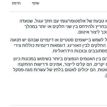
א טבעת של אלסטומר/גומי עם חתך עגול, שנועדה
חריץ ולהידחס בין שני חלקים או יותר במהלך
כך ליצור איטום.
ול לשמש ביישומים סטטיים או דינמיים שבהם יש תנועה
 החלקים לבין האורינג. דוגמאות דינמיות כוללות צירי
תובבים ובוכנות הידראוליות.
הם בין האטמים הנפוצים ביותר בשימוש במכונות כיוון
יקרים, הם קלים לייצור, אמינים ודרישות ההתקנה
טות. הם יכולים לאטום בלחץ של עשרות מגה-פסקל