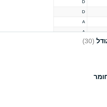
D
D
A
A
(30)
C
A
B
D
D
A
A