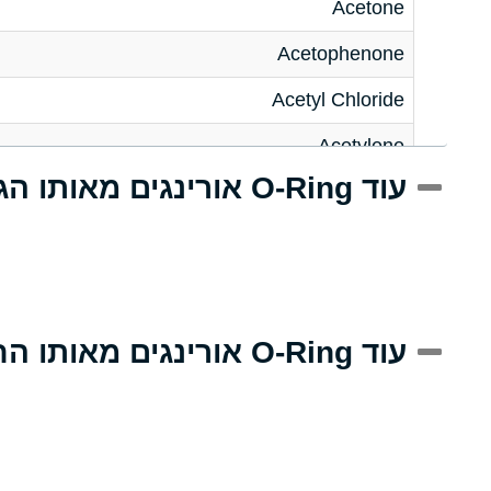
Acetone
Acetophenone
Acetyl Chloride
Acetylene
עוד O-Ring אורינגים מאותו הגודל
Acrlylonitrile
Adipic Acid
Alkazene (Dibromoethylbenzene)
Alum-NH3-Cr-K (Aqueous)
עוד O-Ring אורינגים מאותו החומר
Aluminum Acetate (Aqueous)
Aluminum Chloride (Aqueous)
Aluminum Fluoride (Aqueous)