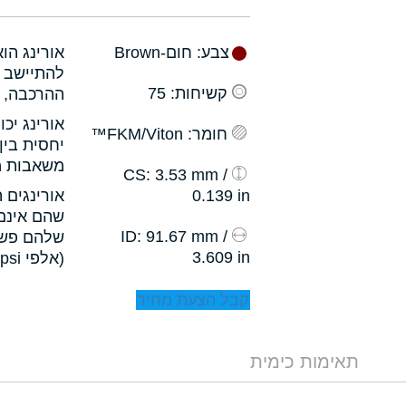
צבע
: חום-Brown
אורינג הו
להתיישב ב
קשיחות
: 75
ההרכבה, ו
אורינג יכ
חומר
: FKM/Viton™
יחסית בין
משאבות מס
: 3.53 mm /
CS
0.139 in
אורינגים 
שהם אינם 
: 91.67 mm /
ID
שלהם פשו
3.609 in
(אלפי psi).
קבל הצעת מחיר
תאימות כימית