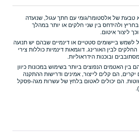
א טבעת של אלסטומר/גומי עם חתך עגול, שנועדה
חריץ ולהידחס בין שני חלקים או יותר במהלך
כך ליצור איטום.
ול לשמש ביישומים סטטיים או דינמיים שבהם יש תנועה
 החלקים לבין האורינג. דוגמאות דינמיות כוללות צירי
תובבים ובוכנות הידראוליות.
הם בין האטמים הנפוצים ביותר בשימוש במכונות כיוון
יקרים, הם קלים לייצור, אמינים ודרישות ההתקנה
טות. הם יכולים לאטום בלחץ של עשרות מגה-פסקל