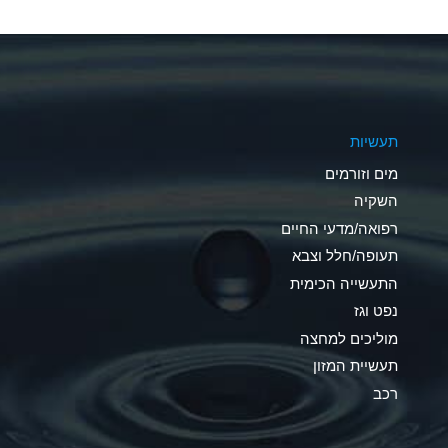
A
A
A
תעשיות
D
מים וזורמים
D
השקיה
רפואה/מדעי החיים
D
תעופה/חלל וצבא
A
התעשייה הכימית
נפט וגז
A
מוליכים למחצה
B
תעשיית המזון
רכב
A
A