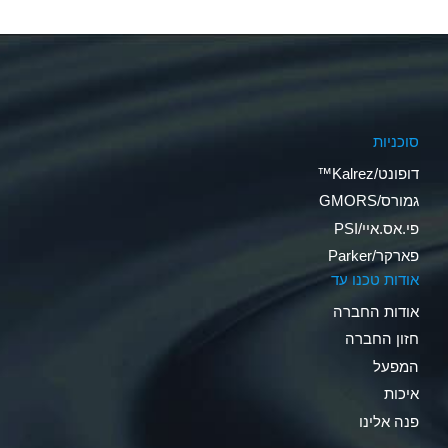
סוכניות
דופונט/Kalrez™
גמורס/GMORS
פי.אס.איי/PSI
פארקר/Parker
אודות טכנו עד
אודות החברה
חזון החברה
המפעל
איכות
פנה אלינו