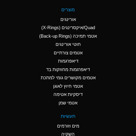
A
Aluminum Fluoride
מוצרים
(Aqueous)
אורינגים
A
Aluminum Nitrate
Quad/איקסרינגים (X-Rings)
(Aqueous)
אטמי תמיכה (Back-up Rings)
A
Aluminum Phosphate
חוטי אורינגים
(Aqueous)
אטמים צורתיים
A
Aluminum Sulfate
דיאפרגמות
(Aqueous)
דיאפרגמות מחוזקות בד
D
Ammonia Anhydrous
אטמים מקושרים גומי למתכת
אטמי חיוץ לאוגן
D
Ammonia Gas (cold)
דיסקיות אטימה
D
Ammonia Gas (hot)
אטמי שמן
A
Ammonium Carbonate
תעשיות
(Aqueous)
מים וזורמים
A
Ammonium Chloride
השקיה