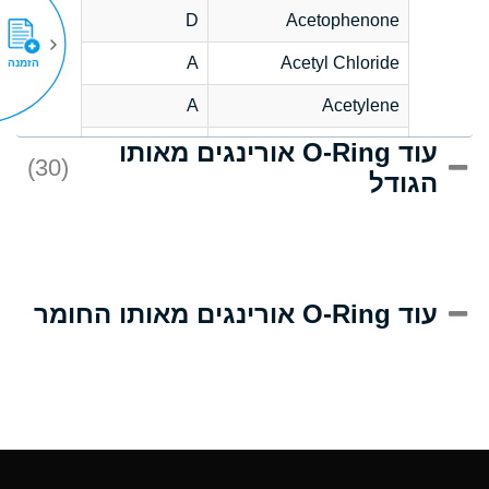
D
Acetophenone
A
Acetyl Chloride
הזמנה
A
Acetylene
עוד O-Ring אורינגים מאותו
C
Acrlylonitrile
(30)
הגודל
A
Adipic Acid
B
Alkazene
(Dibromoethylbenzene)
D
Alum-NH3-Cr-K
עוד O-Ring אורינגים מאותו החומר
(Aqueous)
D
Aluminum Acetate
(Aqueous)
A
Aluminum Chloride
(Aqueous)