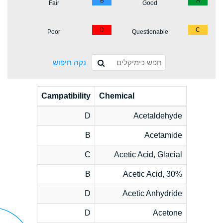
B
A
Fair
Good
D
C
Poor
Questionable
נקה חיפוש
Campatibility
Chemical
D
Acetaldehyde
B
Acetamide
C
Acetic Acid, Glacial
B
Acetic Acid, 30%
D
Acetic Anhydride
D
Acetone