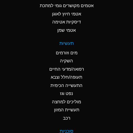
C
Ammonia Anhydrous
אטמים מקושרים גומי למתכת
אטמי חיוץ לאוגן
A
Ammonia Gas (cold)
דיסקיות אטימה
A
Ammonia Gas (hot)
אטמי שמן
*
Ammonium Carbonate
תעשיות
(Aqueous)
מים וזורמים
*
Ammonium Chloride
השקיה
(Aqueous)
רפואה/מדעי החיים
A
Ammonium Hydroxide
תעופה/חלל וצבא
(conc.)
התעשייה הכימית
נפט וגז
*
Ammonium Nitrate
(Aqueous)
מוליכים למחצה
תעשיית המזון
B
Ammonium Nitrite
רכב
(Aqueous)
*
Ammonium Persulfate
סוכניות