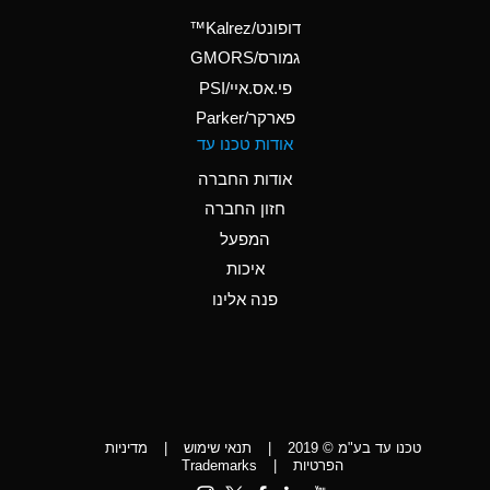
(Aqueous)
דופונט/Kalrez™
A
Ammonium Phosphate
גמורס/GMORS
(Aqueous)
פי.אס.איי/PSI
פארקר/Parker
*
Ammonium Sulfate
אודות טכנו עד
(Aqueous)
אודות החברה
D
Amyl Acetate (Banana
חזון החברה
Oil)
המפעל
D
Amyl Alcohol
איכות
*
Amyl Borate
פנה אלינו
D
Amyl
Chloronapthalene
D
Amyl Napthalene
טכנו עד בע"מ © 2019
|
תנאי שימוש
|
מדיניות
D
Aniline
הפרטיות
|
Trademarks