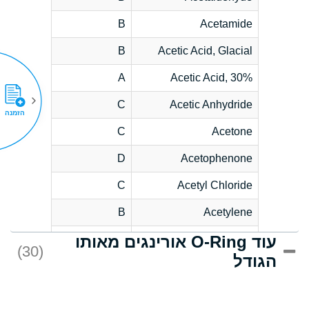
B
Acetamide
B
Acetic Acid, Glacial
A
Acetic Acid, 30%
C
Acetic Anhydride
הזמנה
C
Acetone
D
Acetophenone
C
Acetyl Chloride
B
Acetylene
עוד O-Ring אורינגים מאותו
D
Acrlylonitrile
(30)
הגודל
*
Adipic Acid
D
Alkazene
(Dibromoethylbenzene)