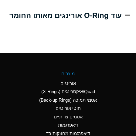
A
Alum-NH3-Cr-K
עוד O-Ring אורינגים מאותו החומר
(Aqueous)
D
Aluminum Acetate
(Aqueous)
B
Aluminum Chloride
(Aqueous)
B
Aluminum Fluoride
מוצרים
(Aqueous)
אורינגים
B
Aluminum Nitrate
Quad/איקסרינגים (X-Rings)
(Aqueous)
אטמי תמיכה (Back-up Rings)
A
Aluminum Phosphate
חוטי אורינגים
(Aqueous)
אטמים צורתיים
A
Aluminum Sulfate
דיאפרגמות
(Aqueous)
דיאפרגמות מחוזקות בד