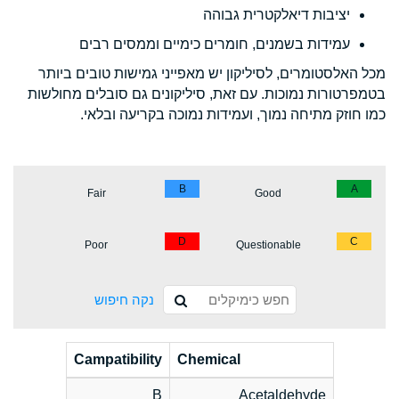
יציבות דיאלקטרית גבוהה
עמידות בשמנים, חומרים כימיים וממסים רבים
מכל האלסטומרים, לסיליקון יש מאפייני גמישות טובים ביותר
בטמפרטורות נמוכות. עם זאת, סיליקונים גם סובלים מחולשות
כמו חוזק מתיחה נמוך, ועמידות נמוכה בקריעה ובלאי.
B
A
Fair
Good
D
C
Poor
Questionable
נקה חיפוש
Campatibility
Chemical
B
Acetaldehyde