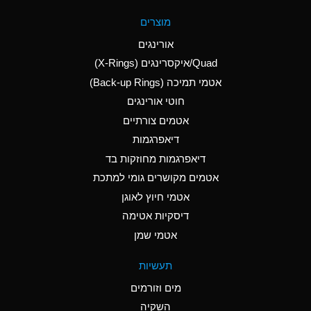
A
Aluminum Fluoride
מוצרים
(Aqueous)
אורינגים
A
Aluminum Nitrate
Quad/איקסרינגים (X-Rings)
(Aqueous)
אטמי תמיכה (Back-up Rings)
A
Aluminum Phosphate
חוטי אורינגים
(Aqueous)
אטמים צורתיים
A
Aluminum Sulfate
דיאפרגמות
(Aqueous)
דיאפרגמות מחוזקות בד
D
Ammonia Anhydrous
אטמים מקושרים גומי למתכת
אטמי חיוץ לאוגן
D
Ammonia Gas (cold)
דיסקיות אטימה
D
Ammonia Gas (hot)
אטמי שמן
A
Ammonium Carbonate
תעשיות
(Aqueous)
מים וזורמים
A
Ammonium Chloride
השקיה