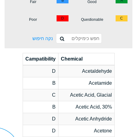
B
A
Fair
Good
D
C
Poor
Questionable
נקה חיפוש
Campatibility
Chemical
D
Acetaldehyde
B
Acetamide
C
Acetic Acid, Glacial
B
Acetic Acid, 30%
D
Acetic Anhydride
D
Acetone