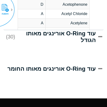
D
Acetophenone
A
Acetyl Chloride
הזמנה
A
Acetylene
עוד O-Ring אורינגים מאותו
C
Acrlylonitrile
(30)
הגודל
A
Adipic Acid
B
Alkazene
(Dibromoethylbenzene)
D
Alum-NH3-Cr-K
עוד O-Ring אורינגים מאותו החומר
(Aqueous)
D
Aluminum Acetate
(Aqueous)
A
Aluminum Chloride
(Aqueous)