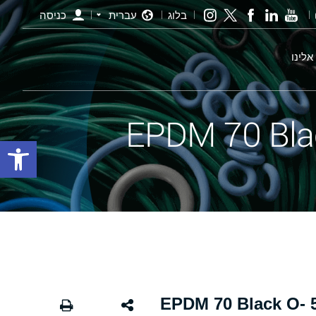
בלוג
עברית
כניסה
אלינו
פתח סרגל
אורינג שחור - 343.00×5.00 EPDM 70 Black O-