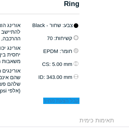
Ring
צבע
: שחור - Black
אורינג הו
להתיישב ב
קשיחות
: 70
ההרכבה, ו
אורינג יכ
חומר
: EPDM
יחסית בין
משאבות מס
: 5.00 mm
CS
אורינגים 
: 343.00 mm
ID
שהם אינם 
שלהם פשו
(אלפי psi).
קבל הצעת מחיר
תאימות כימית