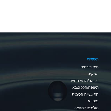
A
A
A
A
A
תעשיות
A
מים וזורמים
A
השקיה
רפואה/מדעי החיים
B
תעופה/חלל וצבא
*
התעשייה הכימית
נפט וגז
A
מוליכים למחצה