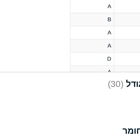
A
B
A
A
D
A
(30)
D
A
D
A
A