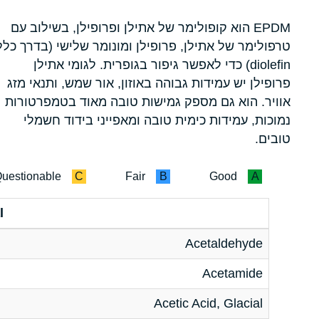
EPDM הוא קופולימר של אתילן ופרופילן, בשילוב עם
טרפולימר של אתילן, פרופילן ומונומר שלישי (בדרך כלל
diolefin) כדי לאפשר גיפור בגופרית. לגומי אתילן
פרופילן יש עמידות גבוהה באוזון, אור שמש, ותנאי מזג
אוויר. הוא גם מספק גמישות טובה מאוד בטמפרטורות
נמוכות, עמידות כימית טובה ומאפייני בידוד חשמלי
טובים.
uestionable
C
Fair
B
Good
A
l
Acetaldehyde
Acetamide
Acetic Acid, Glacial