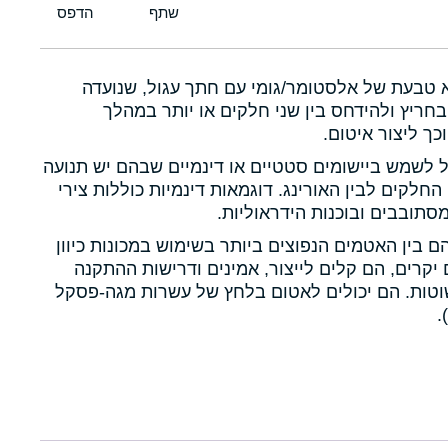
א טבעת של אלסטומר/גומי עם חתך עגול, שנועדה
חריץ ולהידחס בין שני חלקים או יותר במהלך
כך ליצור איטום.
ול לשמש ביישומים סטטיים או דינמיים שבהם יש תנועה
 החלקים לבין האורינג. דוגמאות דינמיות כוללות צירי
תובבים ובוכנות הידראוליות.
הם בין האטמים הנפוצים ביותר בשימוש במכונות כיוון
יקרים, הם קלים לייצור, אמינים ודרישות ההתקנה
טות. הם יכולים לאטום בלחץ של עשרות מגה-פסקל