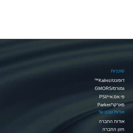
סוכניות
דופונט/Kalrez™
גמורס/GMORS
פי.אס.איי/PSI
פארקר/Parker
אודות טכנו עד
אודות החברה
חזון החברה