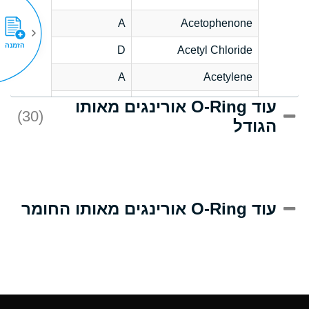
A
Acetophenone
הזמנה
D
Acetyl Chloride
A
Acetylene
עוד O-Ring אורינגים מאותו
D
Acrlylonitrile
(30)
הגודל
A
Adipic Acid
D
Alkazene
(Dibromoethylbenzene)
A
Alum-NH3-Cr-K
עוד O-Ring אורינגים מאותו החומר
(Aqueous)
A
Aluminum Acetate
(Aqueous)
A
Aluminum Chloride
(Aqueous)