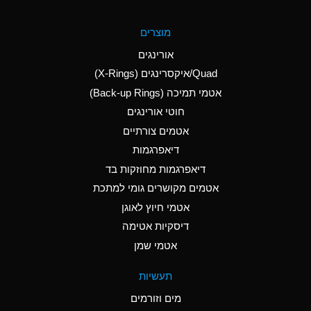
A
Aluminum Fluoride
מוצרים
(Aqueous)
אורינגים
A
Aluminum Nitrate
Quad/איקסרינגים (X-Rings)
(Aqueous)
אטמי תמיכה (Back-up Rings)
A
Aluminum Phosphate
חוטי אורינגים
(Aqueous)
אטמים צורתיים
A
Aluminum Sulfate
דיאפרגמות
(Aqueous)
דיאפרגמות מחוזקות בד
A
Ammonia Anhydrous
אטמים מקושרים גומי למתכת
אטמי חיוץ לאוגן
A
Ammonia Gas (cold)
דיסקיות אטימה
B
Ammonia Gas (hot)
אטמי שמן
*
Ammonium Carbonate
תעשיות
(Aqueous)
מים וזורמים
A
Ammonium Chloride