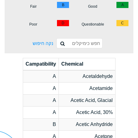
B
A
Fair
Good
D
C
Poor
Questionable
נקה חיפוש
Campatibility
Chemical
A
Acetaldehyde
A
Acetamide
A
Acetic Acid, Glacial
A
Acetic Acid, 30%
B
Acetic Anhydride
A
Acetone