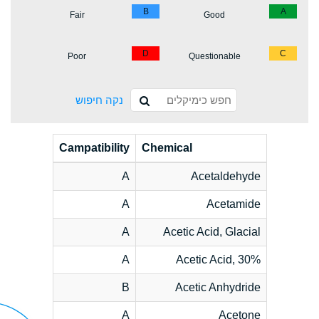
B
A
Fair
Good
D
C
Poor
Questionable
נקה חיפוש
Campatibility
Chemical
A
Acetaldehyde
A
Acetamide
A
Acetic Acid, Glacial
A
Acetic Acid, 30%
B
Acetic Anhydride
A
Acetone