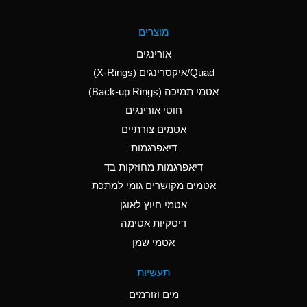
A
Aluminum Fluoride
מוצרים
(Aqueous)
אורינגים
A
Aluminum Nitrate
Quad/איקסרינגים (X-Rings)
(Aqueous)
אטמי תמיכה (Back-up Rings)
A
Aluminum Phosphate
חוטי אורינגים
(Aqueous)
אטמים צורתיים
A
Aluminum Sulfate
דיאפרגמות
(Aqueous)
דיאפרגמות מחוזקות בד
A
Ammonia Anhydrous
אטמים מקושרים גומי למתכת
אטמי חיוץ לאוגן
A
Ammonia Gas (cold)
דיסקיות אטימה
B
Ammonia Gas (hot)
אטמי שמן
*
Ammonium Carbonate
תעשיות
(Aqueous)
מים וזורמים
A
Ammonium Chloride