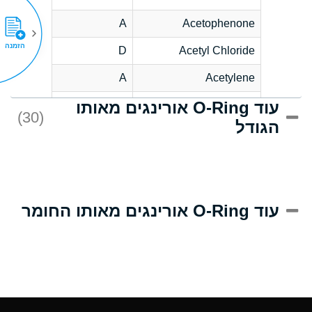
A
Acetophenone
הזמנה
D
Acetyl Chloride
A
Acetylene
עוד O-Ring אורינגים מאותו
D
Acrlylonitrile
(30)
הגודל
A
Adipic Acid
D
Alkazene
(Dibromoethylbenzene)
A
Alum-NH3-Cr-K
עוד O-Ring אורינגים מאותו החומר
(Aqueous)
A
Aluminum Acetate
(Aqueous)
A
Aluminum Chloride
(Aqueous)