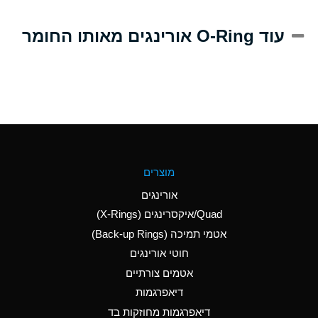
A
Alum-NH3-Cr-K
עוד O-Ring אורינגים מאותו החומר
(Aqueous)
D
Aluminum Acetate
(Aqueous)
B
Aluminum Chloride
(Aqueous)
B
Aluminum Fluoride
מוצרים
(Aqueous)
אורינגים
B
Aluminum Nitrate
Quad/איקסרינגים (X-Rings)
(Aqueous)
אטמי תמיכה (Back-up Rings)
A
Aluminum Phosphate
חוטי אורינגים
(Aqueous)
אטמים צורתיים
A
Aluminum Sulfate
דיאפרגמות
(Aqueous)
דיאפרגמות מחוזקות בד