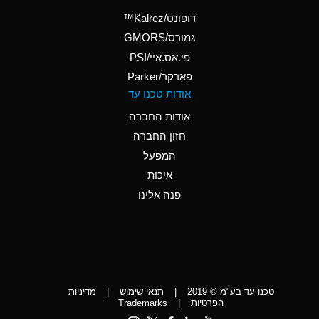
(Aqueous)
דופונט/Kalrez™
A
Ammonium Phosphate
גמורס/GMORS
(Aqueous)
פי.אס.איי/PSI
פארקר/Parker
*
Ammonium Sulfate
אודות טכנו עד
(Aqueous)
אודות החברה
D
Amyl Acetate (Banana
חזון החברה
Oil)
המפעל
D
Amyl Alcohol
איכות
*
Amyl Borate
פנה אלינו
D
Amyl
Chloronapthalene
D
Amyl Napthalene
טכנו עד בע"מ © 2019
|
תנאי שימוש
|
מדיניות
D
Aniline
הפרטיות
|
Trademarks