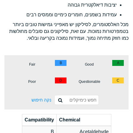
יציבות דיאלקטרית גבוהה
עמידות בשמנים, חומרים כימיים וממסים רבים
מכל האלסטומרים, לסיליקון יש מאפייני גמישות טובים ביותר
בטמפרטורות נמוכות. עם זאת, סיליקונים גם סובלים מחולשות
כמו חוזק מתיחה נמוך, ועמידות נמוכה בקריעה ובלאי.
B
A
Fair
Good
D
C
Poor
Questionable
נקה חיפוש
Campatibility
Chemical
B
Acetaldehyde