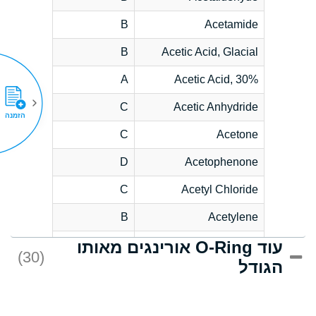
B
Acetamide
B
Acetic Acid, Glacial
A
Acetic Acid, 30%
C
Acetic Anhydride
הזמנה
C
Acetone
D
Acetophenone
C
Acetyl Chloride
B
Acetylene
עוד O-Ring אורינגים מאותו
D
Acrlylonitrile
(30)
הגודל
*
Adipic Acid
D
Alkazene
(Dibromoethylbenzene)