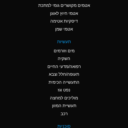
C
Ammonia Anhydrous
אטמים מקושרים גומי למתכת
אטמי חיוץ לאוגן
A
Ammonia Gas (cold)
דיסקיות אטימה
A
Ammonia Gas (hot)
אטמי שמן
*
Ammonium Carbonate
תעשיות
(Aqueous)
מים וזורמים
*
Ammonium Chloride
השקיה
(Aqueous)
רפואה/מדעי החיים
A
Ammonium Hydroxide
תעופה/חלל וצבא
(conc.)
התעשייה הכימית
נפט וגז
*
Ammonium Nitrate
(Aqueous)
מוליכים למחצה
תעשיית המזון
B
Ammonium Nitrite
רכב
(Aqueous)
*
Ammonium Persulfate
סוכניות