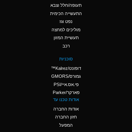
D
Ammonium Hydroxide
תעופה/חלל וצבא
(conc.)
התעשייה הכימית
נפט וגז
A
Ammonium Nitrate
(Aqueous)
מוליכים למחצה
תעשיית המזון
A
Ammonium Nitrite
רכב
(Aqueous)
D
Ammonium Persulfate
סוכניות
(Aqueous)
דופונט/Kalrez™
A
Ammonium Phosphate
גמורס/GMORS
(Aqueous)
פי.אס.איי/PSI
פארקר/Parker
A
Ammonium Sulfate
אודות טכנו עד
(Aqueous)
אודות החברה
D
Amyl Acetate (Banana
חזון החברה
Oil)
המפעל
B
Amyl Alcohol