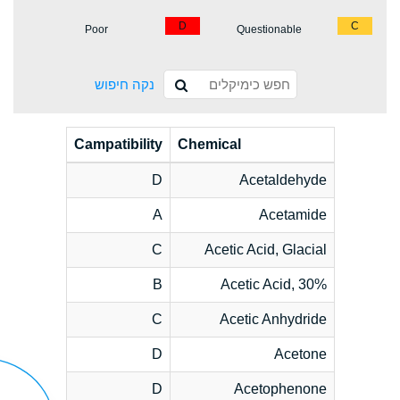
D
C
Poor
Questionable
נקה חיפוש
Campatibility
Chemical
D
Acetaldehyde
A
Acetamide
C
Acetic Acid, Glacial
B
Acetic Acid, 30%
C
Acetic Anhydride
D
Acetone
D
Acetophenone