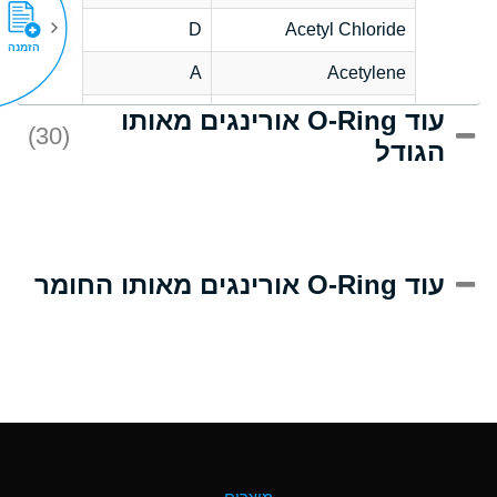
D
Acetyl Chloride
הזמנה
A
Acetylene
עוד O-Ring אורינגים מאותו
D
Acrlylonitrile
(30)
הגודל
A
Adipic Acid
D
Alkazene
(Dibromoethylbenzene)
A
Alum-NH3-Cr-K
עוד O-Ring אורינגים מאותו החומר
(Aqueous)
B
Aluminum Acetate
(Aqueous)
A
Aluminum Chloride
(Aqueous)
A
Aluminum Fluoride