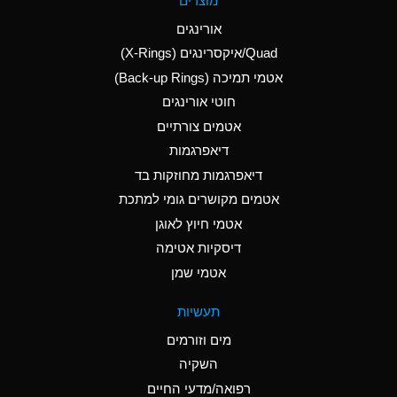
מוצרים
(Aqueous)
אורינגים
A
Aluminum Nitrate
Quad/איקסרינגים (X-Rings)
(Aqueous)
אטמי תמיכה (Back-up Rings)
A
Aluminum Phosphate
חוטי אורינגים
(Aqueous)
אטמים צורתיים
A
Aluminum Sulfate
דיאפרגמות
(Aqueous)
דיאפרגמות מחוזקות בד
B
Ammonia Anhydrous
אטמים מקושרים גומי למתכת
אטמי חיוץ לאוגן
A
Ammonia Gas (cold)
דיסקיות אטימה
D
Ammonia Gas (hot)
אטמי שמן
D
Ammonium Carbonate
תעשיות
(Aqueous)
מים וזורמים
A
Ammonium Chloride
השקיה
(Aqueous)
רפואה/מדעי החיים