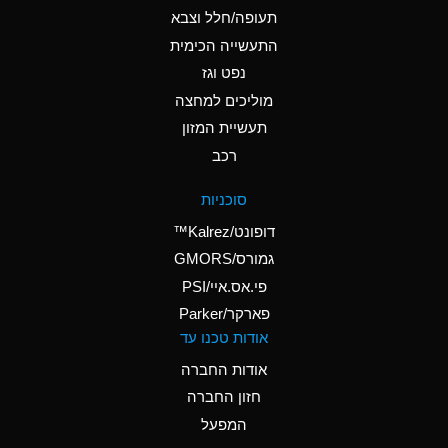
D
Ammonium Hydroxide
תעופה/חלל וצבא
(conc.)
התעשייה הכימית
נפט וגז
A
Ammonium Nitrate
(Aqueous)
מוליכים למחצה
תעשיית המזון
A
Ammonium Nitrite
רכב
(Aqueous)
D
Ammonium Persulfate
סוכניות
(Aqueous)
דופונט/Kalrez™
A
Ammonium Phosphate
גמורס/GMORS
(Aqueous)
פי.אס.איי/PSI
פארקר/Parker
A
Ammonium Sulfate
אודות טכנו עד
(Aqueous)
אודות החברה
D
Amyl Acetate (Banana
חזון החברה
Oil)
המפעל
B
Amyl Alcohol