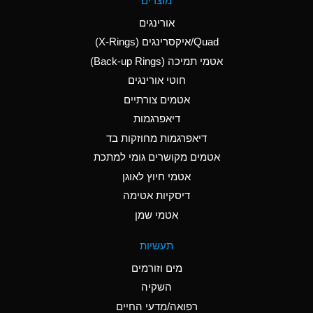
מוצרים
(Aqueous)
אורינגים
A
Aluminum Nitrate
Quad/איקסרינגים (X-Rings)
(Aqueous)
אטמי תמיכה (Back-up Rings)
A
Aluminum Phosphate
חוטי אורינגים
(Aqueous)
אטמים צורתיים
A
Aluminum Sulfate
דיאפרגמות
(Aqueous)
דיאפרגמות מחוזקות בד
B
Ammonia Anhydrous
אטמים מקושרים גומי למתכת
אטמי חיוץ לאוגן
A
Ammonia Gas (cold)
דיסקיות אטימה
D
Ammonia Gas (hot)
אטמי שמן
D
Ammonium Carbonate
תעשיות
(Aqueous)
מים וזורמים
A
Ammonium Chloride
השקיה
(Aqueous)
רפואה/מדעי החיים