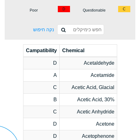
D
C
Poor
Questionable
נקה חיפוש
Campatibility
Chemical
D
Acetaldehyde
A
Acetamide
C
Acetic Acid, Glacial
B
Acetic Acid, 30%
C
Acetic Anhydride
D
Acetone
D
Acetophenone