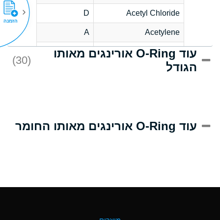
D
Acetyl Chloride
הזמנה
A
Acetylene
עוד O-Ring אורינגים מאותו
D
Acrlylonitrile
(30)
הגודל
A
Adipic Acid
D
Alkazene
(Dibromoethylbenzene)
A
Alum-NH3-Cr-K
עוד O-Ring אורינגים מאותו החומר
(Aqueous)
B
Aluminum Acetate
(Aqueous)
A
Aluminum Chloride
(Aqueous)
A
Aluminum Fluoride