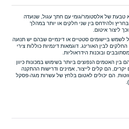
א טבעת של אלסטומר/גומי עם חתך עגול, שנועדה
חריץ ולהידחס בין שני חלקים או יותר במהלך
כך ליצור איטום.
ול לשמש ביישומים סטטיים או דינמיים שבהם יש תנועה
 החלקים לבין האורינג. דוגמאות דינמיות כוללות צירי
תובבים ובוכנות הידראוליות.
הם בין האטמים הנפוצים ביותר בשימוש במכונות כיוון
יקרים, הם קלים לייצור, אמינים ודרישות ההתקנה
טות. הם יכולים לאטום בלחץ של עשרות מגה-פסקל