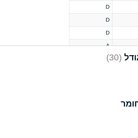
D
D
D
A
(30)
D
A
D
A
B
A
A