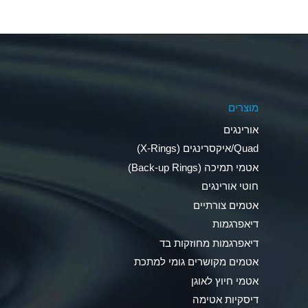
Aluminum Nitrate (Aqueous)
Aluminum Phosphate (Aqueous)
Aluminum Sulfate (Aqueous)
מוצרים
Ammonia Anhydrous
אורינגים
Ammonia Gas (cold)
Quad/איקסרינגים (X-Rings)
אטמי תמיכה (Back-up Rings)
Ammonia Gas (hot)
חוטי אורינגים
Ammonium Carbonate (Aqueous)
אטמים צורתיים
דיאפרגמות
Ammonium Chloride (Aqueous)
דיאפרגמות מחוזקות בד
Ammonium Hydroxide (conc.)
אטמים מקושרים גומי למתכת
אטמי חיוץ לאוגן
Ammonium Nitrate (Aqueous)
דיסקיות אטימה