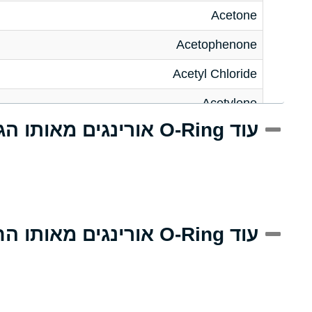
Acetone
Acetophenone
Acetyl Chloride
Acetylene
עוד O-Ring אורינגים מאותו הגודל
Acrlylonitrile
Adipic Acid
Alkazene (Dibromoethylbenzene)
Alum-NH3-Cr-K (Aqueous)
עוד O-Ring אורינגים מאותו החומר
Aluminum Acetate (Aqueous)
Aluminum Chloride (Aqueous)
Aluminum Fluoride (Aqueous)