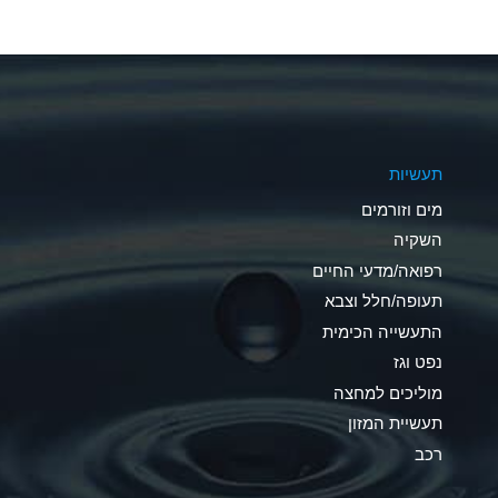
A
A
A
תעשיות
B
מים וזורמים
A
השקיה
רפואה/מדעי החיים
D
תעופה/חלל וצבא
D
התעשייה הכימית
נפט וגז
A
מוליכים למחצה
D
תעשיית המזון
רכב
A