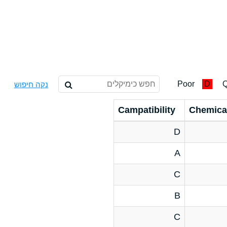
Poor
D
Q
נקה חיפוש
Campatibility
Chemica
D
A
C
B
C