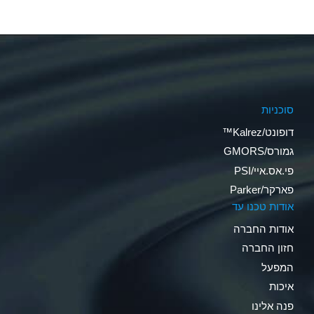
סוכניות
דופונט/Kalrez™
גמורס/GMORS
פי.אס.איי/PSI
פארקר/Parker
אודות טכנו עד
אודות החברה
חזון החברה
המפעל
איכות
פנה אלינו