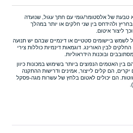
א טבעת של אלסטומר/גומי עם חתך עגול, שנועדה
חריץ ולהידחס בין שני חלקים או יותר במהלך
כך ליצור איטום.
ול לשמש ביישומים סטטיים או דינמיים שבהם יש תנועה
 החלקים לבין האורינג. דוגמאות דינמיות כוללות צירי
תובבים ובוכנות הידראוליות.
הם בין האטמים הנפוצים ביותר בשימוש במכונות כיוון
יקרים, הם קלים לייצור, אמינים ודרישות ההתקנה
טות. הם יכולים לאטום בלחץ של עשרות מגה-פסקל