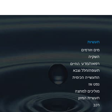
A
A
A
A
תעשיות
B
מים וזורמים
A
השקיה
רפואה/מדעי החיים
D
תעופה/חלל וצבא
D
התעשייה הכימית
נפט וגז
A
מוליכים למחצה
D
תעשיית המזון
רכב
A