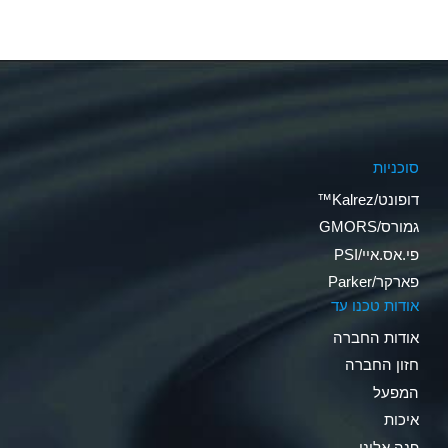
סוכניות
דופונט/Kalrez™
גמורס/GMORS
פי.אס.איי/PSI
פארקר/Parker
אודות טכנו עד
אודות החברה
חזון החברה
המפעל
איכות
פנה אלינו