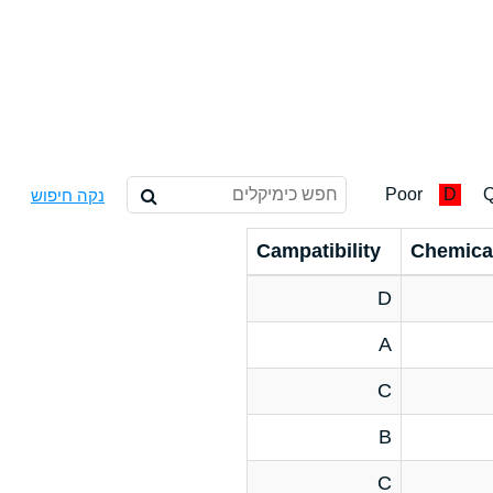
Poor
D
Q
נקה חיפוש
Campatibility
Chemica
D
A
C
B
C