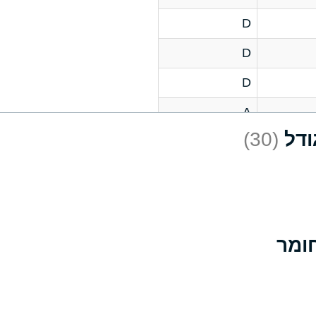
D
D
D
A
(30)
D
A
D
A
B
A