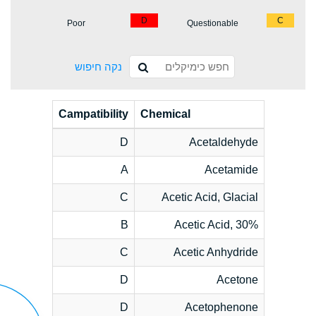
D
C
Poor
Questionable
נקה חיפוש
Campatibility
Chemical
D
Acetaldehyde
A
Acetamide
C
Acetic Acid, Glacial
B
Acetic Acid, 30%
C
Acetic Anhydride
D
Acetone
D
Acetophenone