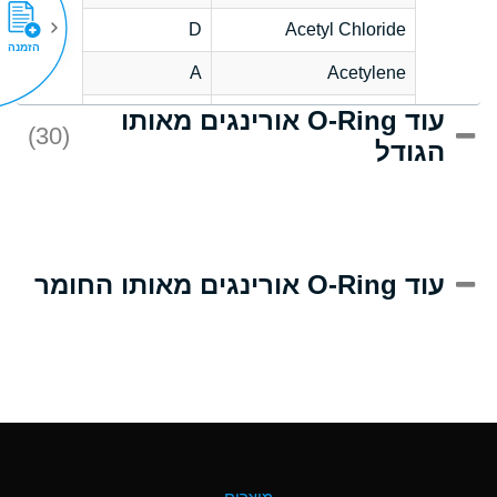
D
Acetyl Chloride
הזמנה
A
Acetylene
עוד O-Ring אורינגים מאותו
D
Acrlylonitrile
(30)
הגודל
A
Adipic Acid
D
Alkazene
(Dibromoethylbenzene)
A
Alum-NH3-Cr-K
עוד O-Ring אורינגים מאותו החומר
(Aqueous)
B
Aluminum Acetate
(Aqueous)
A
Aluminum Chloride
(Aqueous)
A
Aluminum Fluoride