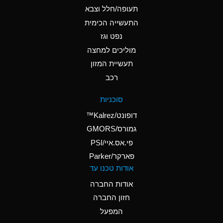
D
Ammonium Hydroxide
תעופה/חלל וצבא
(conc.)
התעשייה הכימית
נפט וגז
A
Ammonium Nitrate
(Aqueous)
מוליכים למחצה
תעשיית המזון
A
Ammonium Nitrite
רכב
(Aqueous)
D
Ammonium Persulfate
סוכניות
(Aqueous)
דופונט/Kalrez™
A
Ammonium Phosphate
גמורס/GMORS
(Aqueous)
פי.אס.איי/PSI
פארקר/Parker
A
Ammonium Sulfate
אודות טכנו עד
(Aqueous)
אודות החברה
D
Amyl Acetate (Banana
חזון החברה
Oil)
המפעל
B
Amyl Alcohol