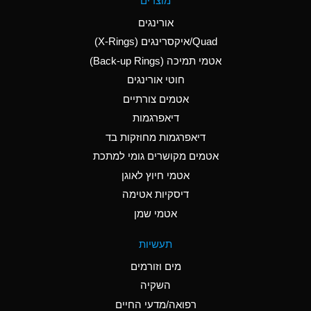
מוצרים
(Aqueous)
אורינגים
A
Aluminum Nitrate
Quad/איקסרינגים (X-Rings)
(Aqueous)
אטמי תמיכה (Back-up Rings)
A
Aluminum Phosphate
חוטי אורינגים
(Aqueous)
אטמים צורתיים
A
Aluminum Sulfate
דיאפרגמות
(Aqueous)
דיאפרגמות מחוזקות בד
B
Ammonia Anhydrous
אטמים מקושרים גומי למתכת
אטמי חיוץ לאוגן
A
Ammonia Gas (cold)
דיסקיות אטימה
D
Ammonia Gas (hot)
אטמי שמן
D
Ammonium Carbonate
תעשיות
(Aqueous)
מים וזורמים
A
Ammonium Chloride
השקיה
(Aqueous)
רפואה/מדעי החיים