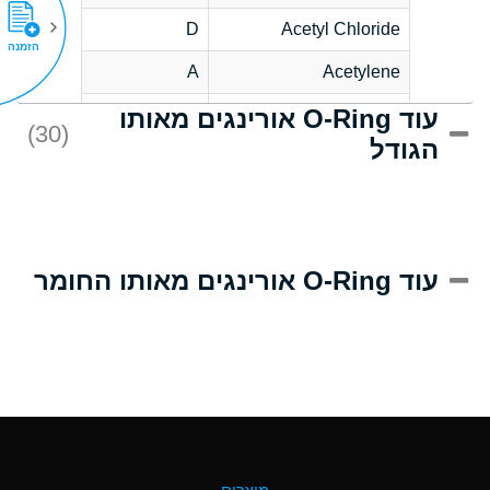
D
Acetyl Chloride
הזמנה
A
Acetylene
עוד O-Ring אורינגים מאותו
D
Acrlylonitrile
(30)
הגודל
A
Adipic Acid
D
Alkazene
(Dibromoethylbenzene)
A
Alum-NH3-Cr-K
עוד O-Ring אורינגים מאותו החומר
(Aqueous)
B
Aluminum Acetate
(Aqueous)
A
Aluminum Chloride
(Aqueous)
A
Aluminum Fluoride