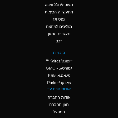
D
Ammonium Hydroxide
תעופה/חלל וצבא
(conc.)
התעשייה הכימית
נפט וגז
A
Ammonium Nitrate
(Aqueous)
מוליכים למחצה
תעשיית המזון
A
Ammonium Nitrite
רכב
(Aqueous)
D
Ammonium Persulfate
סוכניות
(Aqueous)
דופונט/Kalrez™
A
Ammonium Phosphate
גמורס/GMORS
(Aqueous)
פי.אס.איי/PSI
פארקר/Parker
A
Ammonium Sulfate
אודות טכנו עד
(Aqueous)
אודות החברה
D
Amyl Acetate (Banana
חזון החברה
Oil)
המפעל
B
Amyl Alcohol