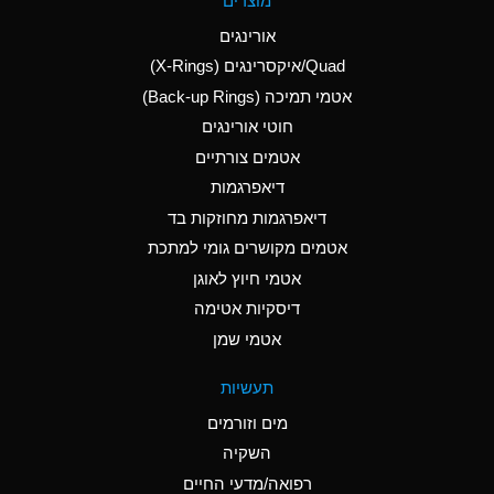
מוצרים
(Aqueous)
אורינגים
A
Aluminum Nitrate
Quad/איקסרינגים (X-Rings)
(Aqueous)
אטמי תמיכה (Back-up Rings)
A
Aluminum Phosphate
חוטי אורינגים
(Aqueous)
אטמים צורתיים
A
Aluminum Sulfate
דיאפרגמות
(Aqueous)
דיאפרגמות מחוזקות בד
B
Ammonia Anhydrous
אטמים מקושרים גומי למתכת
אטמי חיוץ לאוגן
A
Ammonia Gas (cold)
דיסקיות אטימה
D
Ammonia Gas (hot)
אטמי שמן
D
Ammonium Carbonate
תעשיות
(Aqueous)
מים וזורמים
A
Ammonium Chloride
השקיה
(Aqueous)
רפואה/מדעי החיים