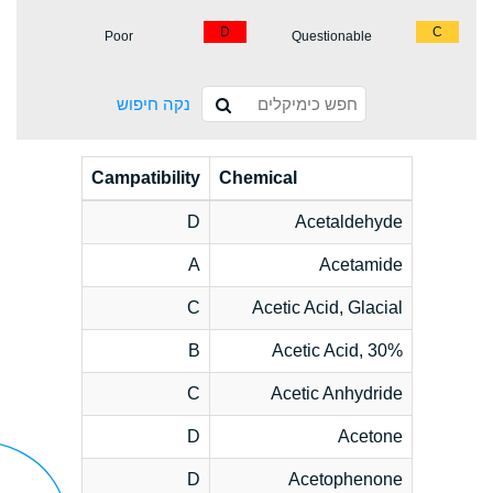
D
C
Poor
Questionable
נקה חיפוש
Campatibility
Chemical
D
Acetaldehyde
A
Acetamide
C
Acetic Acid, Glacial
B
Acetic Acid, 30%
C
Acetic Anhydride
D
Acetone
D
Acetophenone