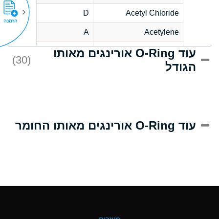
D
Acetyl Chloride
הזמנה
A
Acetylene
עוד O-Ring אורינגים מאותו
D
Acrlylonitrile
(30)
הגודל
A
Adipic Acid
D
Alkazene
(Dibromoethylbenzene)
A
Alum-NH3-Cr-K
עוד O-Ring אורינגים מאותו החומר
(Aqueous)
B
Aluminum Acetate
(Aqueous)
A
Aluminum Chloride
(Aqueous)
A
Aluminum Fluoride