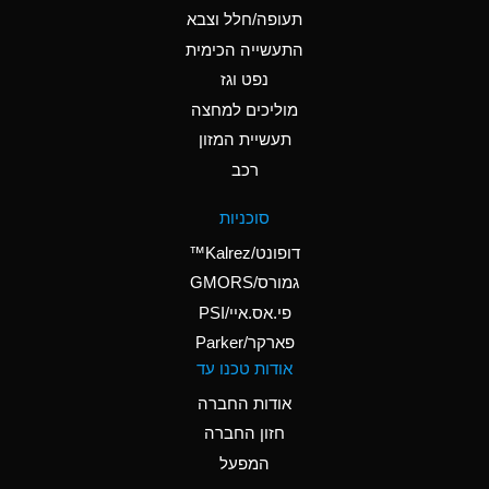
D
Ammonium Hydroxide
תעופה/חלל וצבא
(conc.)
התעשייה הכימית
נפט וגז
A
Ammonium Nitrate
(Aqueous)
מוליכים למחצה
תעשיית המזון
A
Ammonium Nitrite
רכב
(Aqueous)
D
Ammonium Persulfate
סוכניות
(Aqueous)
דופונט/Kalrez™
A
Ammonium Phosphate
גמורס/GMORS
(Aqueous)
פי.אס.איי/PSI
פארקר/Parker
A
Ammonium Sulfate
אודות טכנו עד
(Aqueous)
אודות החברה
D
Amyl Acetate (Banana
חזון החברה
Oil)
המפעל
B
Amyl Alcohol