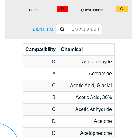
D
C
Poor
Questionable
נקה חיפוש
Campatibility
Chemical
D
Acetaldehyde
A
Acetamide
C
Acetic Acid, Glacial
B
Acetic Acid, 30%
C
Acetic Anhydride
D
Acetone
D
Acetophenone