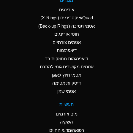
מוצרים
(Aqueous)
אורינגים
A
Aluminum Nitrate
Quad/איקסרינגים (X-Rings)
(Aqueous)
אטמי תמיכה (Back-up Rings)
A
Aluminum Phosphate
חוטי אורינגים
(Aqueous)
אטמים צורתיים
A
Aluminum Sulfate
דיאפרגמות
(Aqueous)
דיאפרגמות מחוזקות בד
B
Ammonia Anhydrous
אטמים מקושרים גומי למתכת
אטמי חיוץ לאוגן
A
Ammonia Gas (cold)
דיסקיות אטימה
D
Ammonia Gas (hot)
אטמי שמן
D
Ammonium Carbonate
תעשיות
(Aqueous)
מים וזורמים
A
Ammonium Chloride
השקיה
(Aqueous)
רפואה/מדעי החיים