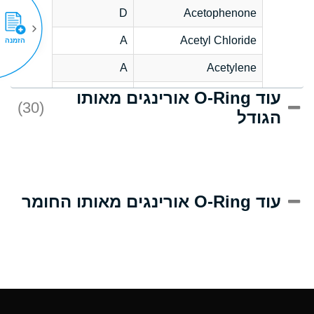
D
Acetophenone
A
Acetyl Chloride
הזמנה
A
Acetylene
עוד O-Ring אורינגים מאותו
C
Acrlylonitrile
(30)
הגודל
A
Adipic Acid
B
Alkazene
(Dibromoethylbenzene)
D
Alum-NH3-Cr-K
עוד O-Ring אורינגים מאותו החומר
(Aqueous)
D
Aluminum Acetate
(Aqueous)
A
Aluminum Chloride
(Aqueous)