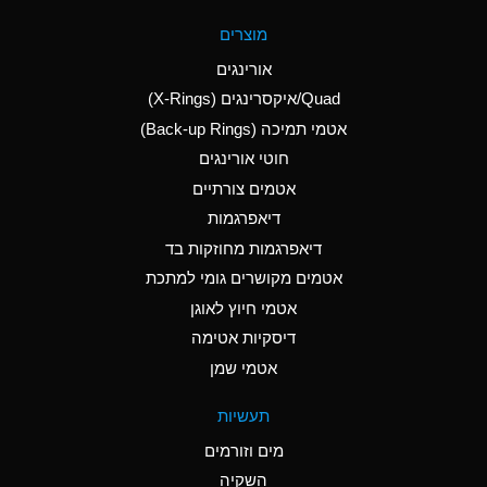
A
Aluminum Fluoride
מוצרים
(Aqueous)
אורינגים
A
Aluminum Nitrate
Quad/איקסרינגים (X-Rings)
(Aqueous)
אטמי תמיכה (Back-up Rings)
A
Aluminum Phosphate
חוטי אורינגים
(Aqueous)
אטמים צורתיים
A
Aluminum Sulfate
דיאפרגמות
(Aqueous)
דיאפרגמות מחוזקות בד
D
Ammonia Anhydrous
אטמים מקושרים גומי למתכת
אטמי חיוץ לאוגן
D
Ammonia Gas (cold)
דיסקיות אטימה
D
Ammonia Gas (hot)
אטמי שמן
A
Ammonium Carbonate
תעשיות
(Aqueous)
מים וזורמים
A
Ammonium Chloride
השקיה