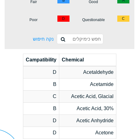
B
A
Fair
Good
D
C
Poor
Questionable
נקה חיפוש
Campatibility
Chemical
D
Acetaldehyde
B
Acetamide
C
Acetic Acid, Glacial
B
Acetic Acid, 30%
D
Acetic Anhydride
D
Acetone