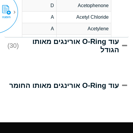
D
Acetophenone
A
Acetyl Chloride
הזמנה
A
Acetylene
עוד O-Ring אורינגים מאותו
C
Acrlylonitrile
(30)
הגודל
A
Adipic Acid
B
Alkazene
(Dibromoethylbenzene)
D
Alum-NH3-Cr-K
עוד O-Ring אורינגים מאותו החומר
(Aqueous)
D
Aluminum Acetate
(Aqueous)
A
Aluminum Chloride
(Aqueous)