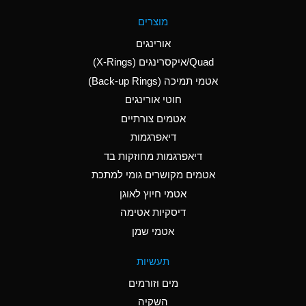
A
Aluminum Fluoride
מוצרים
(Aqueous)
אורינגים
A
Aluminum Nitrate
Quad/איקסרינגים (X-Rings)
(Aqueous)
אטמי תמיכה (Back-up Rings)
A
Aluminum Phosphate
חוטי אורינגים
(Aqueous)
אטמים צורתיים
A
Aluminum Sulfate
דיאפרגמות
(Aqueous)
דיאפרגמות מחוזקות בד
D
Ammonia Anhydrous
אטמים מקושרים גומי למתכת
אטמי חיוץ לאוגן
D
Ammonia Gas (cold)
דיסקיות אטימה
D
Ammonia Gas (hot)
אטמי שמן
A
Ammonium Carbonate
תעשיות
(Aqueous)
מים וזורמים
A
Ammonium Chloride
השקיה