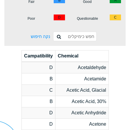
B
A
Fair
Good
D
C
Poor
Questionable
נקה חיפוש
Campatibility
Chemical
D
Acetaldehyde
B
Acetamide
C
Acetic Acid, Glacial
B
Acetic Acid, 30%
D
Acetic Anhydride
D
Acetone