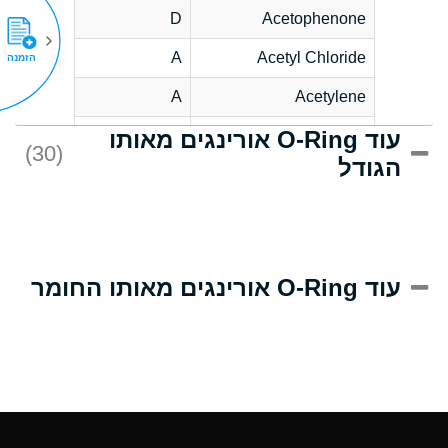
D
Acetophenone
A
Acetyl Chloride
הזמנה
A
Acetylene
עוד O-Ring אורינגים מאותו
C
Acrlylonitrile
(30)
הגודל
A
Adipic Acid
B
Alkazene
(Dibromoethylbenzene)
D
Alum-NH3-Cr-K
עוד O-Ring אורינגים מאותו החומר
(Aqueous)
D
Aluminum Acetate
(Aqueous)
A
Aluminum Chloride
(Aqueous)