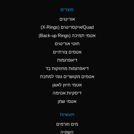
A
Aluminum Fluoride
מוצרים
(Aqueous)
אורינגים
A
Aluminum Nitrate
Quad/איקסרינגים (X-Rings)
(Aqueous)
אטמי תמיכה (Back-up Rings)
A
Aluminum Phosphate
חוטי אורינגים
(Aqueous)
אטמים צורתיים
A
Aluminum Sulfate
דיאפרגמות
(Aqueous)
דיאפרגמות מחוזקות בד
D
Ammonia Anhydrous
אטמים מקושרים גומי למתכת
אטמי חיוץ לאוגן
D
Ammonia Gas (cold)
דיסקיות אטימה
D
Ammonia Gas (hot)
אטמי שמן
A
Ammonium Carbonate
תעשיות
(Aqueous)
מים וזורמים
A
Ammonium Chloride
השקיה