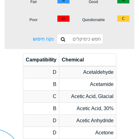
B
A
Fair
Good
D
C
Poor
Questionable
נקה חיפוש
Campatibility
Chemical
D
Acetaldehyde
B
Acetamide
C
Acetic Acid, Glacial
B
Acetic Acid, 30%
D
Acetic Anhydride
D
Acetone