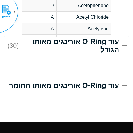
D
Acetophenone
A
Acetyl Chloride
הזמנה
A
Acetylene
עוד O-Ring אורינגים מאותו
C
Acrlylonitrile
(30)
הגודל
A
Adipic Acid
B
Alkazene
(Dibromoethylbenzene)
D
Alum-NH3-Cr-K
עוד O-Ring אורינגים מאותו החומר
(Aqueous)
D
Aluminum Acetate
(Aqueous)
A
Aluminum Chloride
(Aqueous)