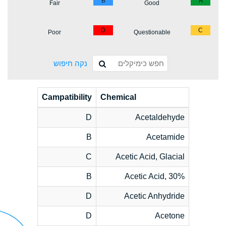
B
A
Fair
Good
D
C
Poor
Questionable
נקה חיפוש
Campatibility
Chemical
D
Acetaldehyde
B
Acetamide
C
Acetic Acid, Glacial
B
Acetic Acid, 30%
D
Acetic Anhydride
D
Acetone