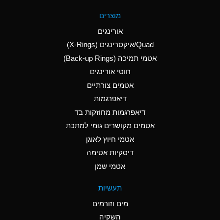
A
Aluminum Fluoride
מוצרים
(Aqueous)
אורינגים
A
Aluminum Nitrate
Quad/איקסרינגים (X-Rings)
(Aqueous)
אטמי תמיכה (Back-up Rings)
A
Aluminum Phosphate
חוטי אורינגים
(Aqueous)
אטמים צורתיים
A
Aluminum Sulfate
דיאפרגמות
(Aqueous)
דיאפרגמות מחוזקות בד
D
Ammonia Anhydrous
אטמים מקושרים גומי למתכת
אטמי חיוץ לאוגן
D
Ammonia Gas (cold)
דיסקיות אטימה
D
Ammonia Gas (hot)
אטמי שמן
A
Ammonium Carbonate
תעשיות
(Aqueous)
מים וזורמים
A
Ammonium Chloride
השקיה