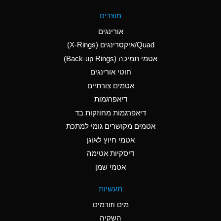
A
Aluminum Fluoride
מוצרים
(Aqueous)
אורינגים
A
Aluminum Nitrate
Quad/איקסרינגים (X-Rings)
(Aqueous)
אטמי תמיכה (Back-up Rings)
A
Aluminum Phosphate
חוטי אורינגים
(Aqueous)
אטמים צורתיים
A
Aluminum Sulfate
דיאפרגמות
(Aqueous)
דיאפרגמות מחוזקות בד
D
Ammonia Anhydrous
אטמים מקושרים גומי למתכת
אטמי חיוץ לאוגן
D
Ammonia Gas (cold)
דיסקיות אטימה
D
Ammonia Gas (hot)
אטמי שמן
A
Ammonium Carbonate
תעשיות
(Aqueous)
מים וזורמים
A
Ammonium Chloride
השקיה