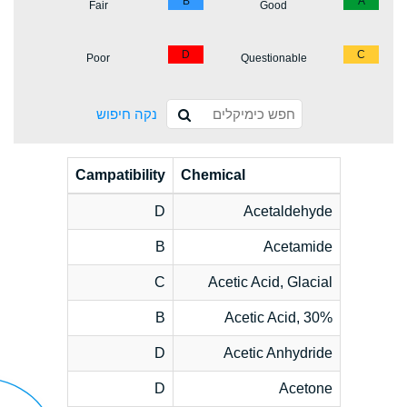
B
A
Fair
Good
D
C
Poor
Questionable
נקה חיפוש
Campatibility
Chemical
D
Acetaldehyde
B
Acetamide
C
Acetic Acid, Glacial
B
Acetic Acid, 30%
D
Acetic Anhydride
D
Acetone