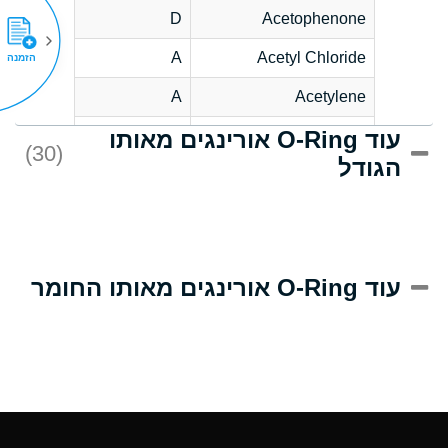
D
Acetophenone
A
Acetyl Chloride
הזמנה
A
Acetylene
עוד O-Ring אורינגים מאותו
C
Acrlylonitrile
(30)
הגודל
A
Adipic Acid
B
Alkazene
(Dibromoethylbenzene)
D
Alum-NH3-Cr-K
עוד O-Ring אורינגים מאותו החומר
(Aqueous)
D
Aluminum Acetate
(Aqueous)
A
Aluminum Chloride
(Aqueous)