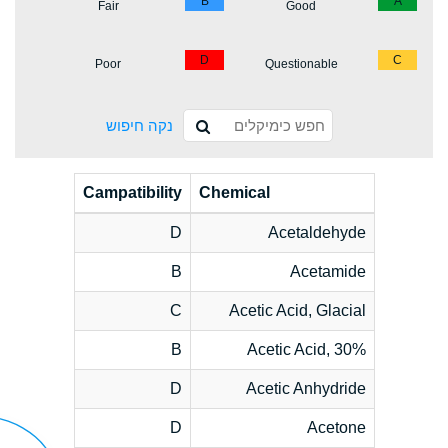
B
A
Fair
Good
D
C
Poor
Questionable
נקה חיפוש
Campatibility
Chemical
D
Acetaldehyde
B
Acetamide
C
Acetic Acid, Glacial
B
Acetic Acid, 30%
D
Acetic Anhydride
D
Acetone