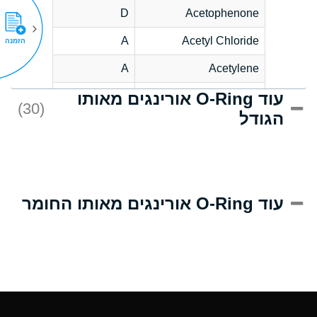
D
Acetophenone
A
Acetyl Chloride
הזמנה
A
Acetylene
עוד O-Ring אורינגים מאותו
C
Acrlylonitrile
(30)
הגודל
A
Adipic Acid
B
Alkazene
(Dibromoethylbenzene)
D
Alum-NH3-Cr-K
עוד O-Ring אורינגים מאותו החומר
(Aqueous)
D
Aluminum Acetate
(Aqueous)
A
Aluminum Chloride
(Aqueous)