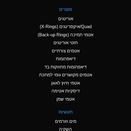
A
Aluminum Fluoride
מוצרים
(Aqueous)
אורינגים
A
Aluminum Nitrate
Quad/איקסרינגים (X-Rings)
(Aqueous)
אטמי תמיכה (Back-up Rings)
A
Aluminum Phosphate
חוטי אורינגים
(Aqueous)
אטמים צורתיים
A
Aluminum Sulfate
דיאפרגמות
(Aqueous)
דיאפרגמות מחוזקות בד
D
Ammonia Anhydrous
אטמים מקושרים גומי למתכת
אטמי חיוץ לאוגן
D
Ammonia Gas (cold)
דיסקיות אטימה
D
Ammonia Gas (hot)
אטמי שמן
A
Ammonium Carbonate
תעשיות
(Aqueous)
מים וזורמים
A
Ammonium Chloride
השקיה